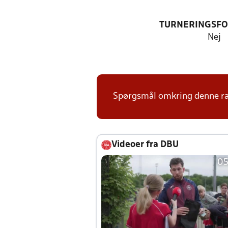
TURNERINGSF
Nej
Spørgsmål omkring denne ræ
Videoer fra DBU
05