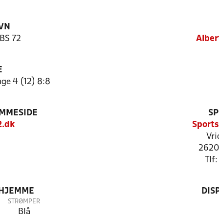
VN
 BS 72
Alber
E
ge 4 (12) 8:8
EMMESIDE
SP
.dk
Sports
Vri
2620
Tlf
 HJEMME
DIS
STRØMPER
Blå