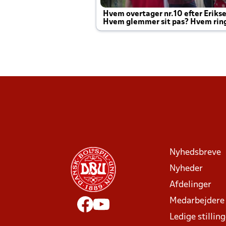
Hvem overtager nr.10 efter Eriks
Hvem glemmer sit pas? Hvem rin
Joachim altid til efter kampe?
Nyhedsbreve
Nyheder
Afdelinger
Medarbejdere
Ledige stillin