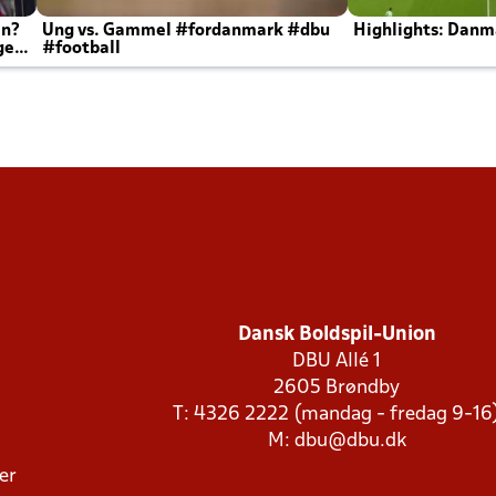
en?
Ung vs. Gammel #fordanmark #dbu
Highlights: Danma
ger
#football
Dansk Boldspil-Union
DBU Allé 1
2605 Brøndby
T: 4326 2222 (mandag - fredag 9-16
M:
dbu@dbu.dk
ger