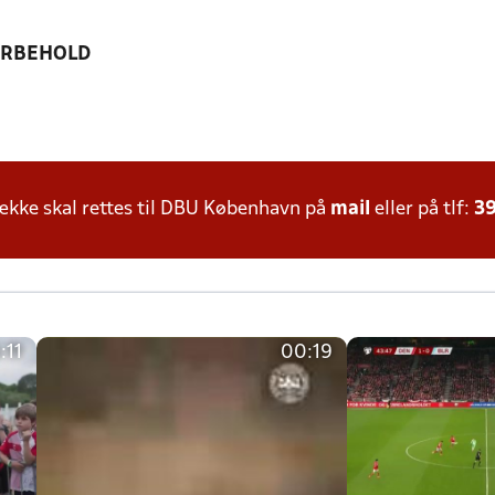
ORBEHOLD
kke skal rettes til DBU København på
mail
eller på tlf:
39
:11
00:19