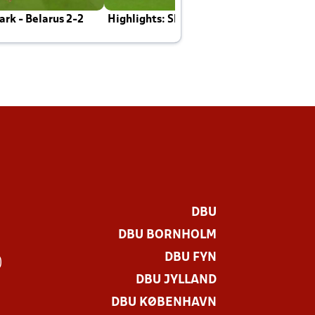
rk - Belarus 2-2
Highlights: Skotland - Danmark 4-2
J
E
DBU
DBU BORNHOLM
DBU FYN
)
DBU JYLLAND
DBU KØBENHAVN