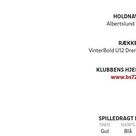
HOLDNA
Albertslund
RÆKK
VinterBold U12 Dren
KLUBBENS HJ
www.bs72
SPILLEDRAGT
TRØJE
SHORTS
Gul
Blå