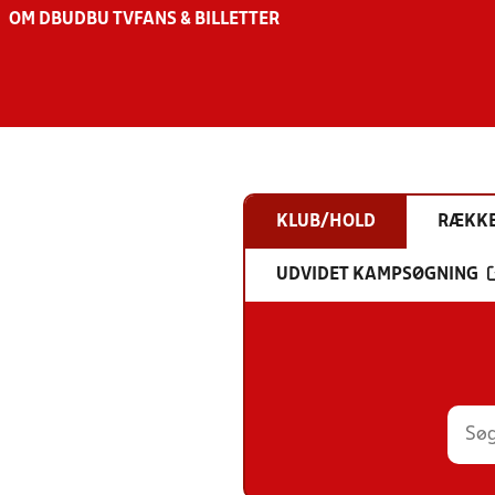
OM DBU
DBU TV
FANS & BILLETTER
KLUB/HOLD
RÆKK
UDVIDET KAMPSØGNING