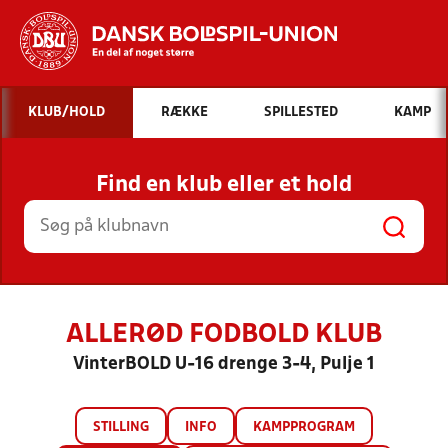
Hvad vil du søge efter?
KLUB/HOLD
RÆKKE
SPILLESTED
KAMP
INDHOLD OG NYHEDER
Find en klub eller et hold
STILLINGER, RESULTATER, KLUBBER OG
HOLD
ALLERØD FODBOLD KLUB
VinterBOLD U-16 drenge 3-4, Pulje 1
STILLING
INFO
KAMPPROGRAM