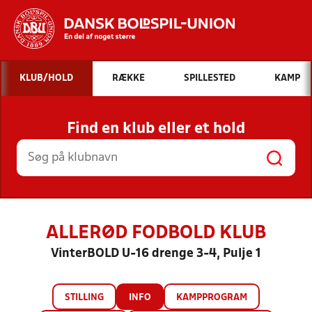
Hvad vil du søge efter?
KLUB/HOLD
RÆKKE
SPILLESTED
KAMP
INDHOLD OG NYHEDER
Find en klub eller et hold
STILLINGER, RESULTATER, KLUBBER OG
HOLD
ALLERØD FODBOLD KLUB
VinterBOLD U-16 drenge 3-4, Pulje 1
STILLING
INFO
KAMPPROGRAM