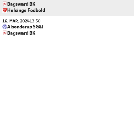
Bagsværd BK
Helsinge Fodbold
16. MAR. 2024
13:50
Alsønderup SG&I
Bagsværd BK