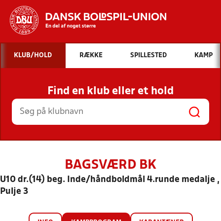
Hvad vil du søge efter?
KLUB/HOLD
RÆKKE
SPILLESTED
KAMP
INDHOLD OG NYHEDER
Find en klub eller et hold
STILLINGER, RESULTATER, KLUBBER OG
HOLD
BAGSVÆRD BK
U10 dr.(14) beg. Inde/håndboldmål 4.runde medalje ,
Pulje 3