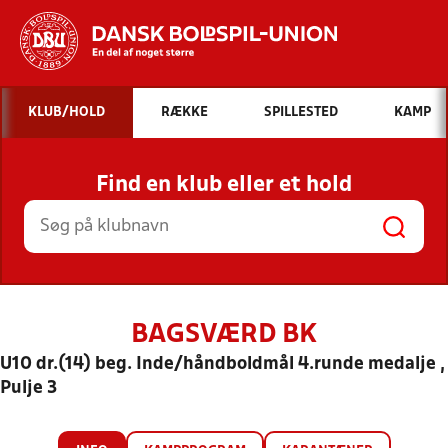
Hvad vil du søge efter?
KLUB/HOLD
RÆKKE
SPILLESTED
KAMP
INDHOLD OG NYHEDER
Find en klub eller et hold
STILLINGER, RESULTATER, KLUBBER OG
HOLD
BAGSVÆRD BK
U10 dr.(14) beg. Inde/håndboldmål 4.runde medalje ,
Pulje 3