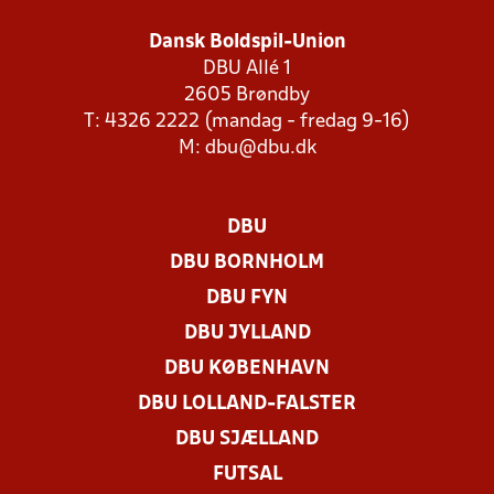
Dansk Boldspil-Union
DBU Allé 1
2605 Brøndby
T: 4326 2222 (mandag - fredag 9-16)
M:
dbu@dbu.dk
DBU
DBU BORNHOLM
DBU FYN
DBU JYLLAND
DBU KØBENHAVN
DBU LOLLAND-FALSTER
DBU SJÆLLAND
FUTSAL