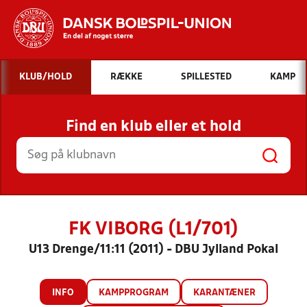
Hvad vil du søge efter?
KLUB/HOLD
RÆKKE
SPILLESTED
KAMP
INDHOLD OG NYHEDER
Find en klub eller et hold
STILLINGER, RESULTATER, KLUBBER OG
HOLD
FK VIBORG (L1/701)
U13 Drenge/11:11 (2011) - DBU Jylland Pokal
INFO
KAMPPROGRAM
KARANTÆNER