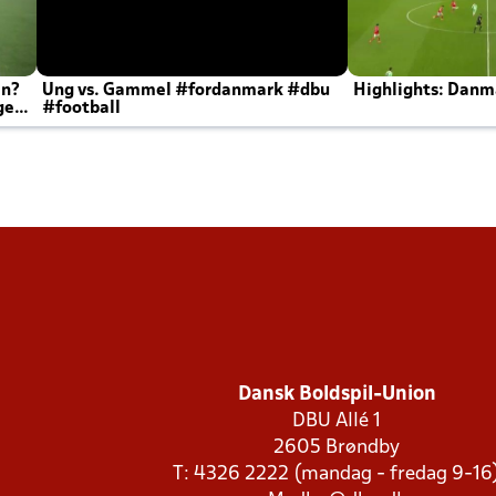
en?
Ung vs. Gammel #fordanmark #dbu
Highlights: Danma
ger
#football
Dansk Boldspil-Union
DBU Allé 1
2605 Brøndby
T: 4326 2222 (mandag - fredag 9-16