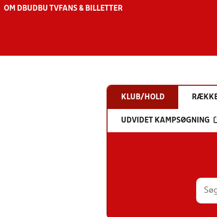
OM DBU
DBU TV
FANS & BILLETTER
KLUB/HOLD
RÆKK
UDVIDET KAMPSØGNING