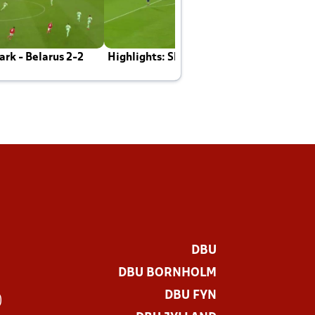
rk - Belarus 2-2
Highlights: Skotland - Danmark 4-2
J
E
DBU
DBU BORNHOLM
DBU FYN
)