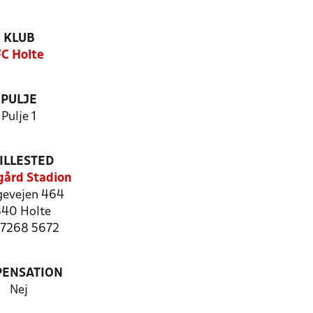
KLUB
FC Holte
PULJE
Pulje 1
ILLESTED
ård Stadion
evejen 464
40 Holte
: 7268 5672
PENSATION
Nej