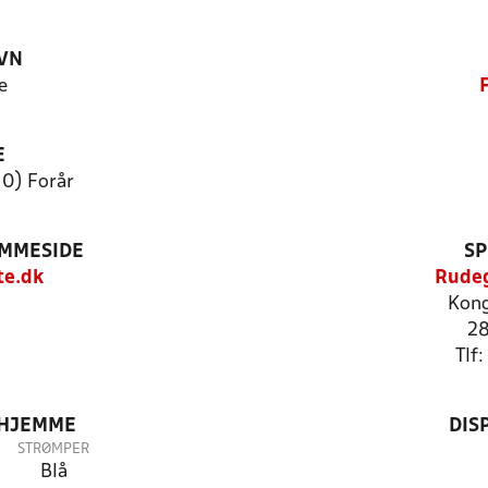
VN
e
E
10) Forår
EMMESIDE
SP
te.dk
Rudeg
Kong
28
Tlf
 HJEMME
DIS
STRØMPER
Blå