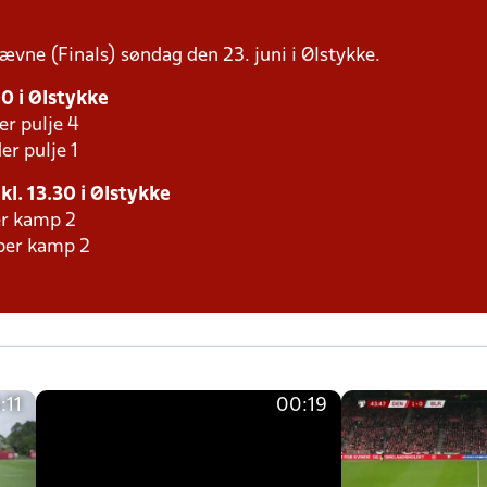
tævne (Finals) søndag den 23. juni i Ølstykke.
00 i Ølstykke
er pulje 4
er pulje 1
 kl. 13.30 i Ølstykke
er kamp 2
aber kamp 2
:11
00:19