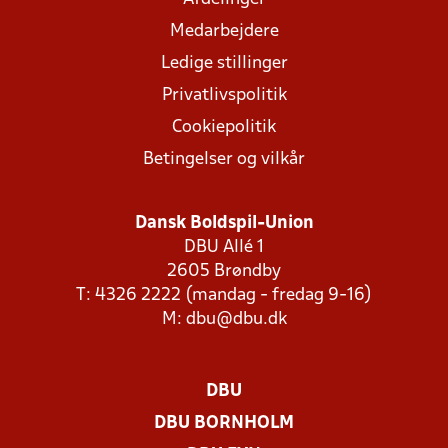
Medarbejdere
Ledige stillinger
Privatlivspolitik
Cookiepolitik
Betingelser og vilkår
Dansk Boldspil-Union
DBU Allé 1
2605 Brøndby
T: 4326 2222 (mandag - fredag 9-16)
M:
dbu@dbu.dk
DBU
DBU BORNHOLM