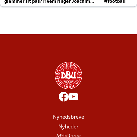
glemmer sit pas? Hvem ringer Joachim
#football
altid til efter kampe?
Nyhedsbreve
Nyheder
Afdelinger