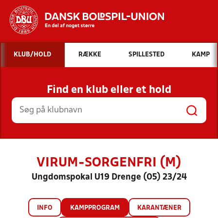
Hvad vil du søge efter?
KLUB/HOLD
RÆKKE
SPILLESTED
KAMP
INDHOLD OG NYHEDER
Find en klub eller et hold
STILLINGER, RESULTATER, KLUBBER OG
HOLD
VIRUM-SORGENFRI (M)
Ungdomspokal U19 Drenge (05) 23/24
INFO
KAMPPROGRAM
KARANTÆNER