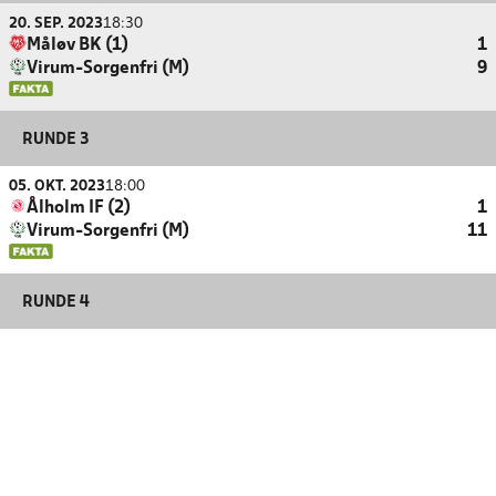
20. SEP. 2023
18:30
Måløv BK (1)
1
Virum-Sorgenfri (M)
9
RUNDE 3
05. OKT. 2023
18:00
Ålholm IF (2)
1
Virum-Sorgenfri (M)
11
RUNDE 4