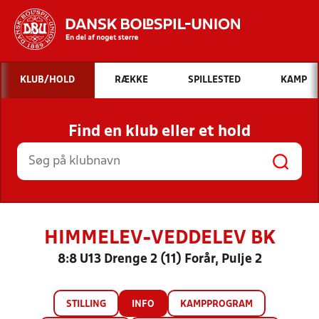
Hvad vil du søge efter?
KLUB/HOLD
RÆKKE
SPILLESTED
KAMP
INDHOLD OG NYHEDER
Find en klub eller et hold
STILLINGER, RESULTATER, KLUBBER OG
HOLD
HIMMELEV-VEDDELEV BK
8:8 U13 Drenge 2 (11) Forår, Pulje 2
STILLING
INFO
KAMPPROGRAM