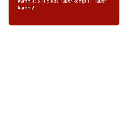
kamp 4: 3-4 plads Taber kamp 1 - Taber
kamp 2