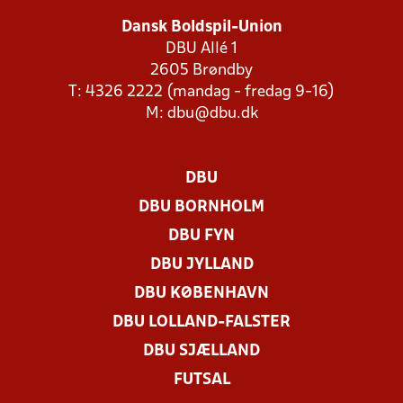
Dansk Boldspil-Union
DBU Allé 1
2605 Brøndby
T: 4326 2222 (mandag - fredag 9-16)
M:
dbu@dbu.dk
DBU
DBU BORNHOLM
DBU FYN
DBU JYLLAND
DBU KØBENHAVN
DBU LOLLAND-FALSTER
DBU SJÆLLAND
FUTSAL