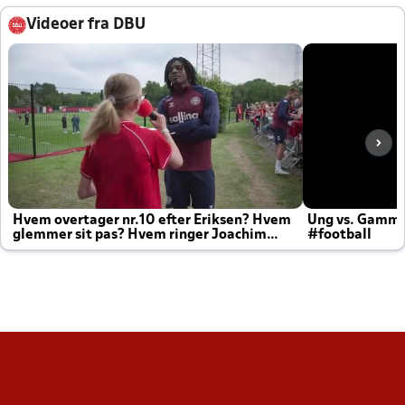
Videoer fra DBU
Hvem overtager nr.10 efter Eriksen? Hvem
Ung vs. Gamm
glemmer sit pas? Hvem ringer Joachim
#football
altid til efter kampe?