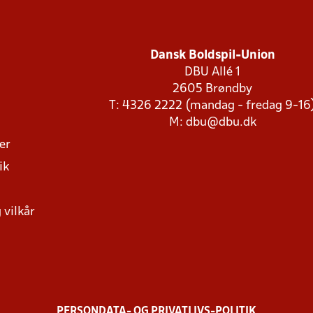
Dansk Boldspil-Union
DBU Allé 1
2605 Brøndby
T: 4326 2222 (mandag - fredag 9-16
M:
dbu@dbu.dk
ger
ik
 vilkår
PERSONDATA- OG PRIVATLIVS-POLITIK