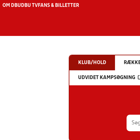
OM DBU
DBU TV
FANS & BILLETTER
KLUB/HOLD
RÆKK
UDVIDET KAMPSØGNING