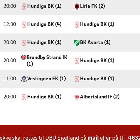
20:00
Hundige BK (1)
Liria FK (2)
12:30
Hundige BK (4)
Hundige BK (1)
20:00
Hundige BK (1)
BK Avarta (1)
Brøndby Strand IK
20:00
Hundige BK (1)
(1)
11:00
Vestegnen FK (1)
Hundige BK (1)
20:00
Hundige BK (1)
Albertslund IF (2)
ke skal rettes til DBU Sjælland på
mail
eller på tlf:
463