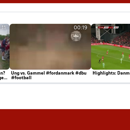
:11
00:19
en?
Ung vs. Gammel #fordanmark #dbu
Highlights: Danma
ger
#football