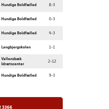
Hundige Boldfælled
8
-
3
Hundige Boldfælled
0
-
3
Hundige Boldfælled
4
-
3
Langbjergskolen
1
-
1
Vallensbæk
2
-
12
Idrætscenter
Hundige Boldfælled
9
-
3
2 3366