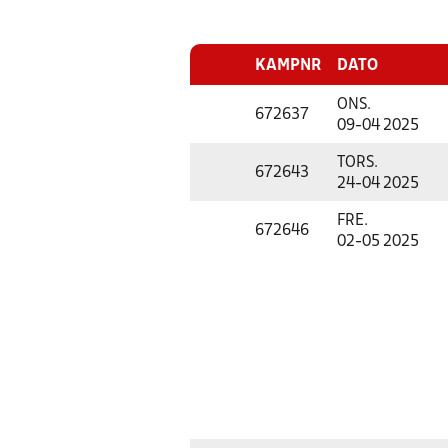
KAMPNR
DATO
ONS.
672637
09-04 2025
TORS.
672643
24-04 2025
FRE.
672646
02-05 2025