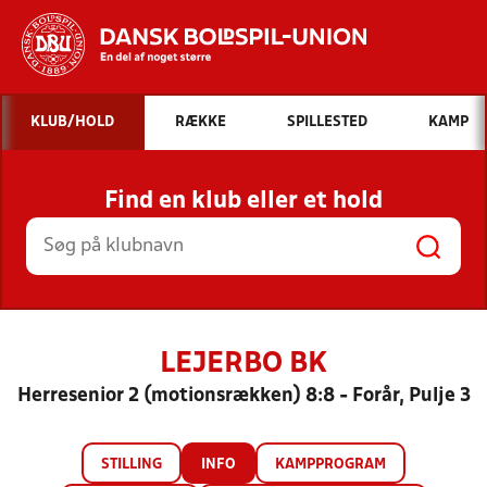
Hvad vil du søge efter?
KLUB/HOLD
RÆKKE
SPILLESTED
KAMP
INDHOLD OG NYHEDER
Find en klub eller et hold
STILLINGER, RESULTATER, KLUBBER OG
HOLD
LEJERBO BK
Herresenior 2 (motionsrækken) 8:8 - Forår, Pulje 3
STILLING
INFO
KAMPPROGRAM