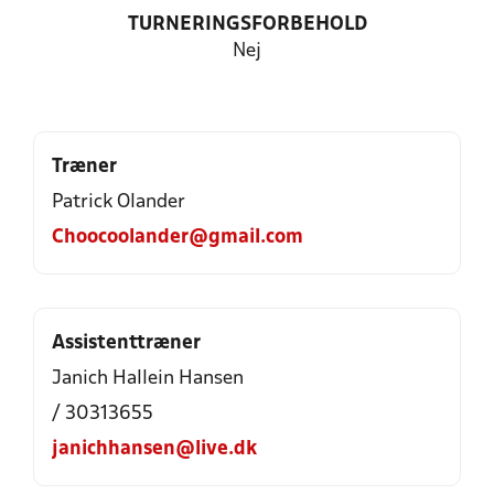
TURNERINGSFORBEHOLD
Nej
Træner
Patrick Olander
Choocoolander@gmail.com
Assistenttræner
Janich Hallein Hansen
/ 30313655
janichhansen@live.dk