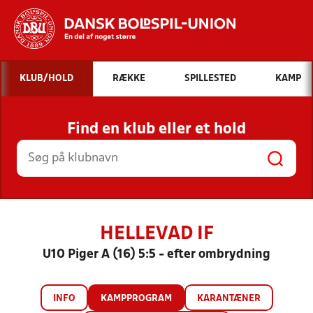
Hvad vil du søge efter?
KLUB/HOLD
RÆKKE
SPILLESTED
KAMP
INDHOLD OG NYHEDER
Find en klub eller et hold
STILLINGER, RESULTATER, KLUBBER OG
HOLD
HELLEVAD IF
U10 Piger A (16) 5:5 - efter ombrydning
INFO
KAMPPROGRAM
KARANTÆNER