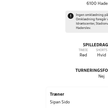
6100 Hader
Ingen omklædning på
!
Omklædning foregår 
Idrætscenter, Stadionv
Haderslev.
SPILLEDRAG
TRØJE
SHORTS
Rød
Hvid
TURNERINGSF
Nej
Træner
Sipan Sido