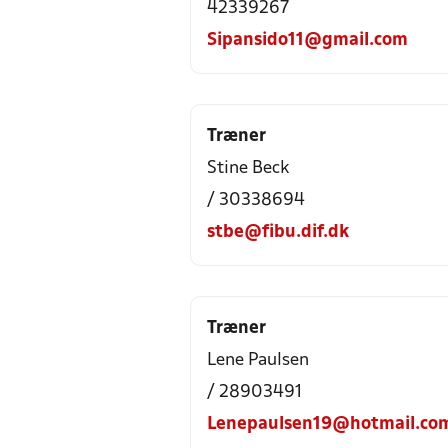
42339267
Sipansido11@gmail.com
Træner
Stine Beck
/ 30338694
stbe@fibu.dif.dk
Træner
Lene Paulsen
/ 28903491
Lenepaulsen19@hotmail.co