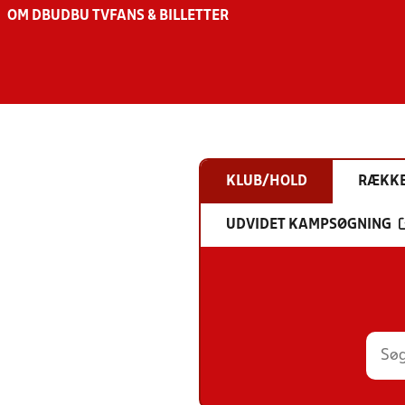
OM DBU
DBU TV
FANS & BILLETTER
KLUB/HOLD
RÆKK
UDVIDET KAMPSØGNING