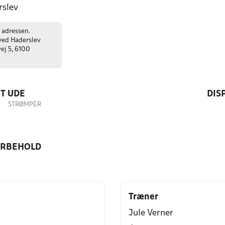
slev
 adressen.
ved Haderslev
ej 5, 6100
T UDE
DIS
STRØMPER
ORBEHOLD
Træner
Jule Verner