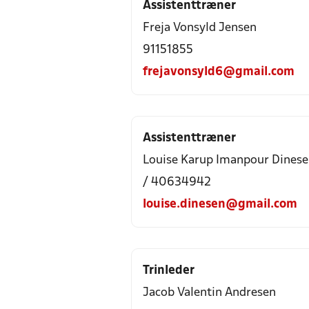
Assistenttræner
Freja Vonsyld Jensen
91151855
frejavonsyld6@gmail.com
Assistenttræner
Louise Karup Imanpour Dines
/ 40634942
louise.dinesen@gmail.com
Trinleder
Jacob Valentin Andresen