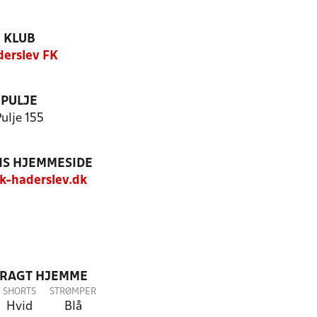
KLUB
erslev FK
PULJE
ulje 155
S HJEMMESIDE
-haderslev.dk
DRAGT HJEMME
SHORTS
STRØMPER
Hvid
Blå