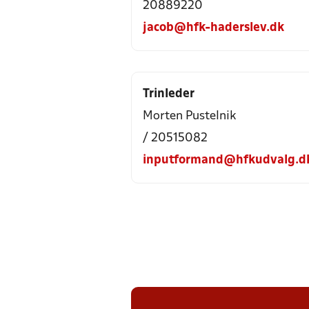
20889220
jacob@hfk-haderslev.dk
Trinleder
Morten Pustelnik
/ 20515082
inputformand@hfkudvalg.d