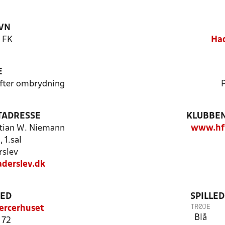
VN
 FK
Had
E
 efter ombrydning
P
TADRESSE
KLUBBEN
stian W. Niemann
www.hfk
 1.sal
slev
derslev.dk
TED
SPILLE
TRØJE
ercerhuset
Blå
 72