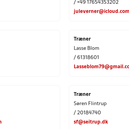
/ +49 17654353202
juleverner@icloud.co
Træner
Lasse Blom
/ 61318601
Lasseblom79@gmail.c
Træner
Søren Flintrup
/ 20184740
m
sf@seitrup.dk