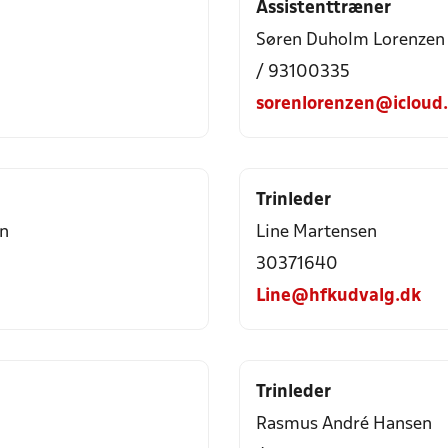
Assistenttræner
Søren Duholm Lorenzen
/ 93100335
sorenlorenzen@icloud
Trinleder
en
Line Martensen
30371640
Line@hfkudvalg.dk
Trinleder
Rasmus André Hansen