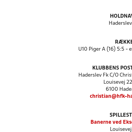
HOLDNA
Haderslev
RÆKK
U10 Piger A (16) 5:5 -
KLUBBENS POS
Haderslev Fk C/O Chri
Louisevej 22,
6100 Hader
christian@hfk-ha
SPILLES
Banerne ved Eks
Louisevej