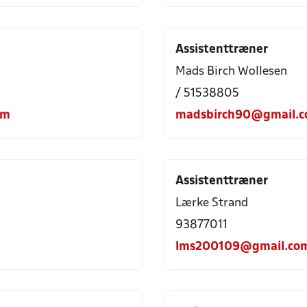
Assistenttræner
Mads Birch Wollesen
/ 51538805
om
madsbirch90@gmail.
Assistenttræner
Lærke Strand
93877011
lms200109@gmail.co