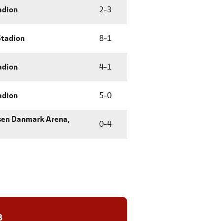
adion
2
-
3
Stadion
8
-
1
adion
4
-
1
adion
5
-
0
sen Danmark Arena,
0
-
4
8