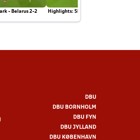
rk - Belarus 2-2
Highlights: Skotland - Danmark 4-2
J
E
DBU
DBU BORNHOLM
DBU FYN
)
DBU JYLLAND
DBU KØBENHAVN