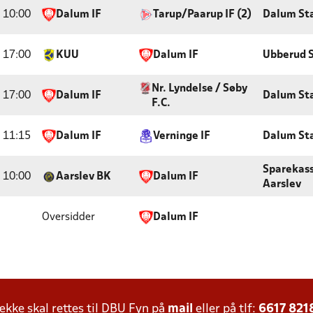
10:00
Dalum IF
Tarup/Paarup IF (2)
Dalum St
17:00
KUU
Dalum IF
Ubberud 
Nr. Lyndelse / Søby
17:00
Dalum IF
Dalum St
F.C.
11:15
Dalum IF
Verninge IF
Dalum St
Sparekas
10:00
Aarslev BK
Dalum IF
Aarslev
Oversidder
Dalum IF
ke skal rettes til DBU Fyn på
mail
eller på tlf:
6617 821