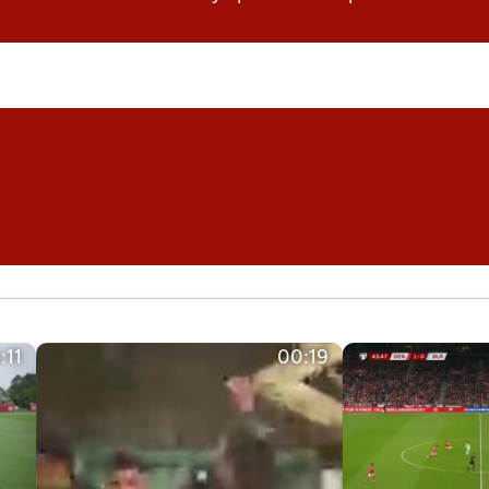
:11
00:19