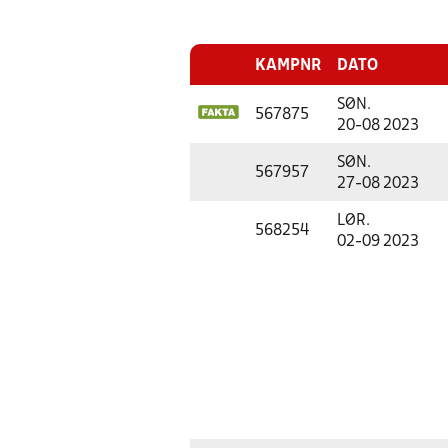
KAMPNR
DATO
SØN.
567875
20-08 2023
SØN.
567957
27-08 2023
LØR.
568254
02-09 2023