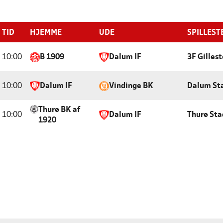
TID
HJEMME
UDE
SPILLEST
10:00
B 1909
Dalum IF
3F Gilles
10:00
Dalum IF
Vindinge BK
Dalum St
Thurø BK af
10:00
Dalum IF
Thurø Sta
1920