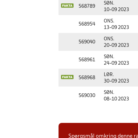
SØN.
568789
10-09 2023
ONS.
568954
13-09 2023
ONS.
569040
20-09 2023
SØN.
568961
24-09 2023
LØR.
568968
30-09 2023
SØN.
569030
08-10 2023
Spørgsmål omkring denne ræk