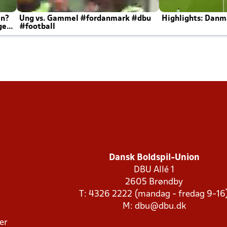
en?
Ung vs. Gammel #fordanmark #dbu
Highlights: Danma
ger
#football
Dansk Boldspil-Union
DBU Allé 1
2605 Brøndby
T: 4326 2222 (mandag - fredag 9-16
M:
dbu@dbu.dk
ger