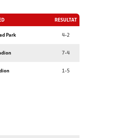
ED
RESULTAT
ted Park
4
-
2
adion
7
-
4
dion
1
-
5