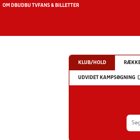
OM DBU
DBU TV
FANS & BILLETTER
KLUB/HOLD
RÆKK
UDVIDET KAMPSØGNING