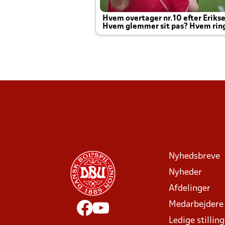
Hvem overtager nr.10 efter Eriks
Hvem glemmer sit pas? Hvem rin
Joachim altid til efter kampe?
Nyhedsbreve
Nyheder
Afdelinger
Medarbejdere
Ledige stillin