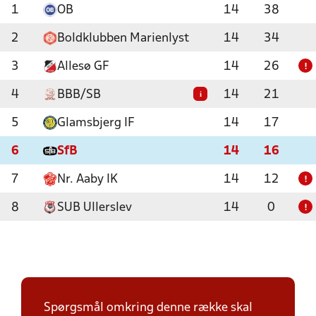
1
OB
14
38
2
Boldklubben Marienlyst
14
34
3
Allesø GF
14
26
!
4
BBB/SB
14
21
i
5
Glamsbjerg IF
14
17
6
SfB
14
16
7
Nr. Aaby IK
14
12
!
8
SUB Ullerslev
14
0
!
Spørgsmål omkring denne række skal