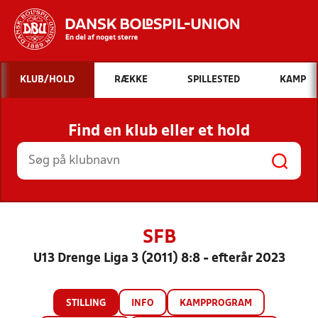
Hvad vil du søge efter?
KLUB/HOLD
RÆKKE
SPILLESTED
KAMP
INDHOLD OG NYHEDER
Find en klub eller et hold
STILLINGER, RESULTATER, KLUBBER OG
HOLD
SFB
U13 Drenge Liga 3 (2011) 8:8 - efterår 2023
STILLING
INFO
KAMPPROGRAM