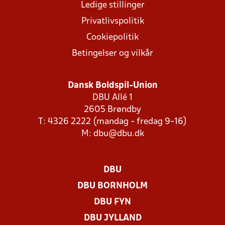
Ledige stillinger
Privatlivspolitik
Cookiepolitik
Betingelser og vilkår
Dansk Boldspil-Union
DBU Allé 1
2605 Brøndby
T: 4326 2222 (mandag - fredag 9-16)
M:
dbu@dbu.dk
DBU
DBU BORNHOLM
DBU FYN
DBU JYLLAND