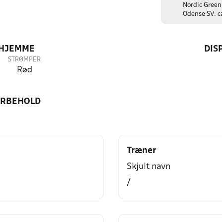
Nordic Green
Odense SV. c
 HJEMME
DIS
STRØMPER
Rød
ORBEHOLD
Træner
Skjult navn
/