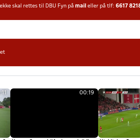
ke skal rettes til DBU Fyn på
mail
eller på tlf:
6617 821
et
:11
00:19