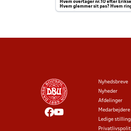
Hvem overtager nr.10 efter Eriks
Hvem glemmer sit pas? Hvem rin
Joachim altid til efter kampe?
Nyhedsbreve
Nyheder
Afdelinger
Medarbejdere
Ledige stillin
Privatlivspolit