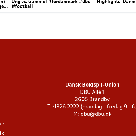
en?
Ung vs. Gammel #fordanmark #dbu
Highlights: Danma
ger
#football
Dansk Boldspil-Union
DBU Allé 1
2605 Brøndby
T: 4326 2222 (mandag - fredag 9-16
M:
dbu@dbu.dk
ger
ik