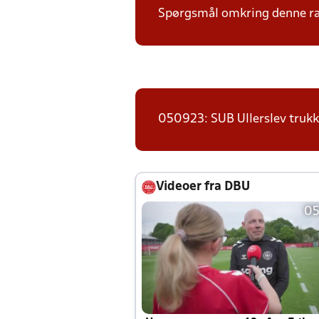
Spørgsmål omkring denne ræk
050923: SUB Ullerslev trukk
Videoer fra DBU
05