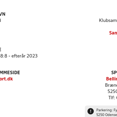
VN
B
Klubsam
Sa
E
 8:8 - efterår 2023
EMMESIDE
SP
rt.dk
Bell
Brænd
5250
Tlf
Parkering: F
!
5250 Odense 