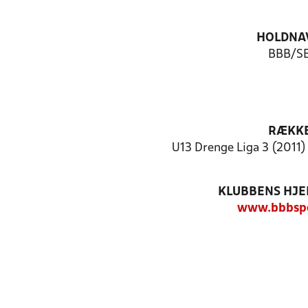
HOLDNA
BBB/S
RÆKK
U13 Drenge Liga 3 (2011)
KLUBBENS HJ
www.bbbspo