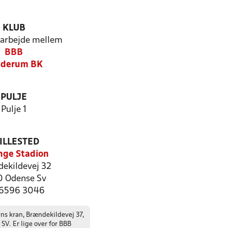
KLUB
arbejde mellem
BBB
nderum BK
PULJE
Pulje 1
ILLESTED
inge Stadion
ekildevej 32
 Odense Sv
: 6596 3046
yns kran, Brændekildevej 37,
SV. Er lige over for BBB