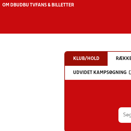
OM DBU
DBU TV
FANS & BILLETTER
KLUB/HOLD
RÆKK
UDVIDET KAMPSØGNING