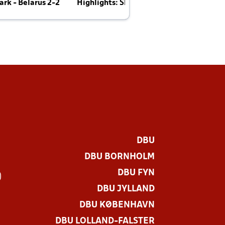
rk - Belarus 2-2
Highlights: Skotland - Danmark 4-2
J
E
DBU
DBU BORNHOLM
DBU FYN
)
DBU JYLLAND
DBU KØBENHAVN
DBU LOLLAND-FALSTER