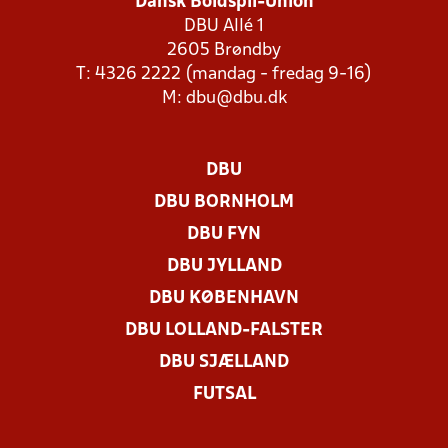
Dansk Boldspil-Union
DBU Allé 1
2605 Brøndby
T: 4326 2222 (mandag - fredag 9-16)
M:
dbu@dbu.dk
DBU
DBU BORNHOLM
DBU FYN
DBU JYLLAND
DBU KØBENHAVN
DBU LOLLAND-FALSTER
DBU SJÆLLAND
FUTSAL