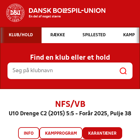
Hvad vil du søge efter?
KLUB/HOLD
RÆKKE
SPILLESTED
KAMP
INDHOLD OG NYHEDER
Find en klub eller et hold
STILLINGER, RESULTATER, KLUBBER OG
HOLD
NFS/VB
U10 Drenge C2 (2015) 5:5 - Forår 2025, Pulje 38
INFO
KAMPPROGRAM
KARANTÆNER