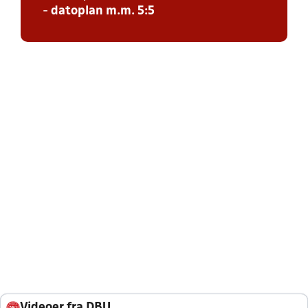
-
datoplan m.m. 5:5
Videoer fra DBU