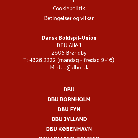
Cookiepolitik
Betingelser og vilkår
Dansk Boldspil-Union
DBU Allé 1
2605 Brøndby
T: 4326 2222 (mandag - fredag 9-16)
M:
dbu@dbu.dk
DBU
DBU BORNHOLM
DBU FYN
DBU JYLLAND
DBU KØBENHAVN