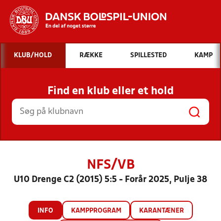
Hvad vil du søge efter?
KLUB/HOLD
RÆKKE
SPILLESTED
KAMP
INDHOLD OG NYHEDER
Find en klub eller et hold
STILLINGER, RESULTATER, KLUBBER OG
HOLD
NFS/VB
U10 Drenge C2 (2015) 5:5 - Forår 2025, Pulje 38
INFO
KAMPPROGRAM
KARANTÆNER