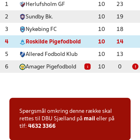
1
Herlufsholm GF
10
23
2
Sundby Bk.
10
19
3
Nykøbing FC
10
18
4
Roskilde Pigefodbold
10
14
5
Allerød Fodbold Klub
10
13
6
Amager Pigefodbold
10
0
i
!
Spørgsmål omkring denne række skal
rettes til DBU Sjælland på
mail
eller på
tlf:
4632 3366