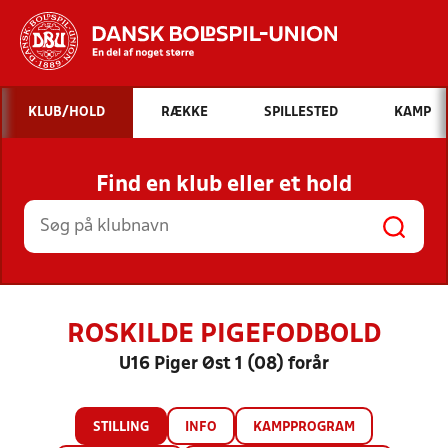
Hvad vil du søge efter?
KLUB/HOLD
RÆKKE
SPILLESTED
KAMP
INDHOLD OG NYHEDER
Find en klub eller et hold
STILLINGER, RESULTATER, KLUBBER OG
HOLD
ROSKILDE PIGEFODBOLD
U16 Piger Øst 1 (08) forår
STILLING
INFO
KAMPPROGRAM