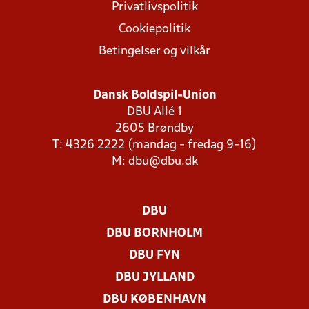
Privatlivspolitik
Cookiepolitik
Betingelser og vilkår
Dansk Boldspil-Union
DBU Allé 1
2605 Brøndby
T: 4326 2222 (mandag - fredag 9-16)
M:
dbu@dbu.dk
DBU
DBU BORNHOLM
DBU FYN
DBU JYLLAND
DBU KØBENHAVN