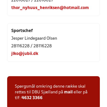
22616027 / 22616027
thor_nyhuus_henriksen@hotmail.com
Sportschef
Jesper Lindegaard Olsen
28116228 / 28116228
jlko@jubii.dk
Spørgsmål omkring denne række skal
rettes til DBU Sjælland på
mail
eller på
tlf:
4632 3366