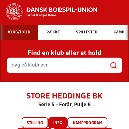
Hvad vil du søge efter?
KLUB/HOLD
RÆKKE
SPILLESTED
KAMP
INDHOLD OG NYHEDER
Find en klub eller et hold
STILLINGER, RESULTATER, KLUBBER OG
HOLD
STORE HEDDINGE BK
Serie 5 - Forår, Pulje 8
STILLING
INFO
KAMPPROGRAM