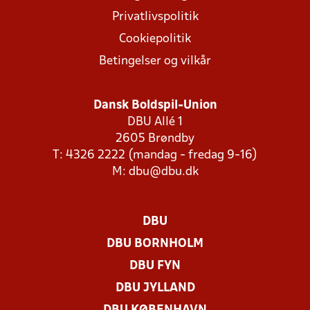
Privatlivspolitik
Cookiepolitik
Betingelser og vilkår
Dansk Boldspil-Union
DBU Allé 1
2605 Brøndby
T: 4326 2222 (mandag - fredag 9-16)
M:
dbu@dbu.dk
DBU
DBU BORNHOLM
DBU FYN
DBU JYLLAND