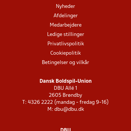
Nyheder
Afdelinger
Medarbejdere
Ledige stillinger
Privatlivspolitik
Cookiepolitik
Betingelser og vilkår
Dansk Boldspil-Union
DBU Allé 1
2605 Brøndby
T: 4326 2222 (mandag - fredag 9-16)
M:
dbu@dbu.dk
DBU