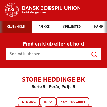
Hvad vil du søge efter?
KLUB/HOLD
RÆKKE
SPILLESTED
KAMP
INDHOLD OG NYHEDER
Find en klub eller et hold
STILLINGER, RESULTATER, KLUBBER OG
HOLD
STORE HEDDINGE BK
Serie 5 - Forår, Pulje 9
STILLING
INFO
KAMPPROGRAM