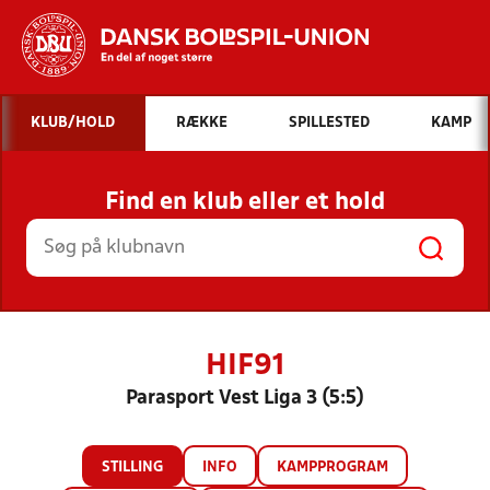
Hvad vil du søge efter?
KLUB/HOLD
RÆKKE
SPILLESTED
KAMP
INDHOLD OG NYHEDER
Find en klub eller et hold
STILLINGER, RESULTATER, KLUBBER OG
HOLD
HIF91
Parasport Vest Liga 3 (5:5)
STILLING
INFO
KAMPPROGRAM