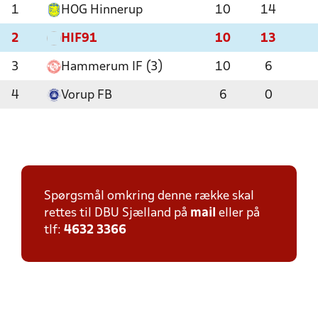
1
HOG Hinnerup
10
14
2
HIF91
10
13
3
Hammerum IF (3)
10
6
4
Vorup FB
6
0
Spørgsmål omkring denne række skal
rettes til DBU Sjælland på
mail
eller på
tlf:
4632 3366