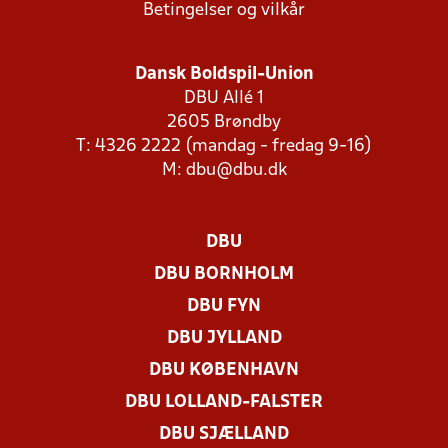
Betingelser og vilkår
Dansk Boldspil-Union
DBU Allé 1
2605 Brøndby
T: 4326 2222 (mandag - fredag 9-16)
M:
dbu@dbu.dk
DBU
DBU BORNHOLM
DBU FYN
DBU JYLLAND
DBU KØBENHAVN
DBU LOLLAND-FALSTER
DBU SJÆLLAND