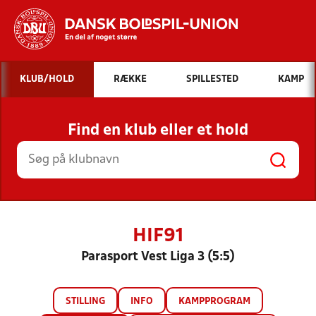
Hvad vil du søge efter?
KLUB/HOLD
RÆKKE
SPILLESTED
KAMP
INDHOLD OG NYHEDER
Find en klub eller et hold
STILLINGER, RESULTATER, KLUBBER OG
HOLD
HIF91
Parasport Vest Liga 3 (5:5)
STILLING
INFO
KAMPPROGRAM