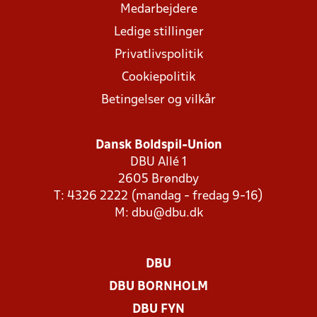
Medarbejdere
Ledige stillinger
Privatlivspolitik
Cookiepolitik
Betingelser og vilkår
Dansk Boldspil-Union
DBU Allé 1
2605 Brøndby
T: 4326 2222 (mandag - fredag 9-16)
M:
dbu@dbu.dk
DBU
DBU BORNHOLM
DBU FYN