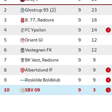
2
Glostrup 95 (2)
9
23
3
B. 77, Rødovre
9
16
4
FC Ypsilon
9
14
!
5
Orient GI
9
12
6
Vestegnen FK
9
12
7
BK Vest, Rødovre
9
9
8
Albertslund IF
9
9
!
9
Roskilde Boldklub
9
9
!
10
SBV 09
9
3
!