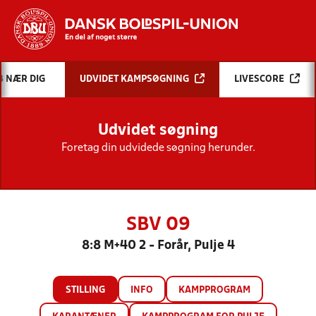
Hvad vil du søge efter?
B NÆR DIG
UDVIDET KAMPSØGNING
LIVESCORE
INDHOLD OG NYHEDER
Udvidet søgning
STILLINGER, RESULTATER, KLUBBER OG
HOLD
Foretag din udvidede søgning herunder.
SBV 09
8:8 M+40 2 - Forår, Pulje 4
STILLING
INFO
KAMPPROGRAM