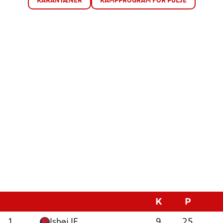
KARANTÆNER
KAMPPROGRAM FOR PULJE
K
P
1
Ishøj IF
9
25