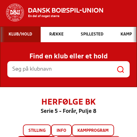
Hvad vil du søge efter?
KLUB/HOLD
RÆKKE
SPILLESTED
KAMP
INDHOLD OG NYHEDER
Find en klub eller et hold
STILLINGER, RESULTATER, KLUBBER OG
HOLD
HERFØLGE BK
Serie 5 - Forår, Pulje 8
STILLING
INFO
KAMPPROGRAM