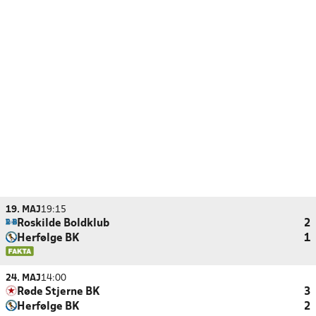
19. MAJ
19:15
Roskilde Boldklub
2
Herfølge BK
1
24. MAJ
14:00
Røde Stjerne BK
3
Herfølge BK
2