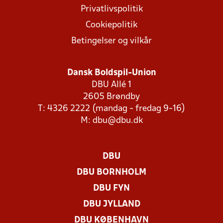
Privatlivspolitik
Cookiepolitik
Betingelser og vilkår
Dansk Boldspil-Union
DBU Allé 1
2605 Brøndby
T: 4326 2222 (mandag - fredag 9-16)
M:
dbu@dbu.dk
DBU
DBU BORNHOLM
DBU FYN
DBU JYLLAND
DBU KØBENHAVN