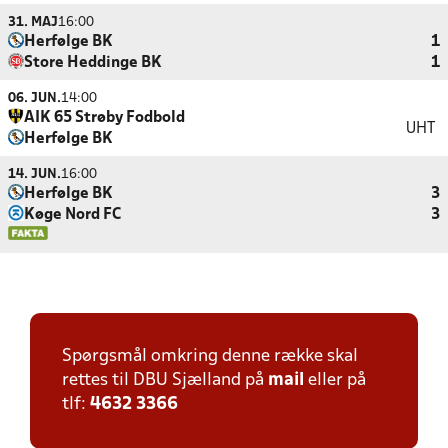
31. MAJ
16:00
Herfølge BK
1
Store Heddinge BK
1
06. JUN.
14:00
AIK 65 Strøby Fodbold
UHT
Herfølge BK
14. JUN.
16:00
Herfølge BK
3
Køge Nord FC
3
Spørgsmål omkring denne række skal
rettes til DBU Sjælland på
mail
eller på
tlf:
4632 3366