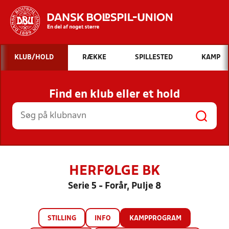
Hvad vil du søge efter?
KLUB/HOLD
RÆKKE
SPILLESTED
KAMP
INDHOLD OG NYHEDER
Find en klub eller et hold
STILLINGER, RESULTATER, KLUBBER OG
HOLD
HERFØLGE BK
Serie 5 - Forår, Pulje 8
STILLING
INFO
KAMPPROGRAM