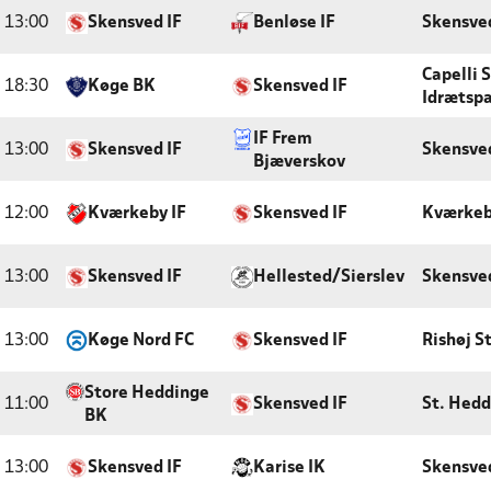
13:00
Skensved IF
Benløse IF
Skensve
Capelli 
18:30
Køge BK
Skensved IF
Idrætsp
IF Frem
13:00
Skensved IF
Skensve
Bjæverskov
12:00
Kværkeby IF
Skensved IF
Kværkeb
13:00
Skensved IF
Hellested/Sierslev
Skensve
13:00
Køge Nord FC
Skensved IF
Rishøj S
Store Heddinge
11:00
Skensved IF
St. Hedd
BK
13:00
Skensved IF
Karise IK
Skensve