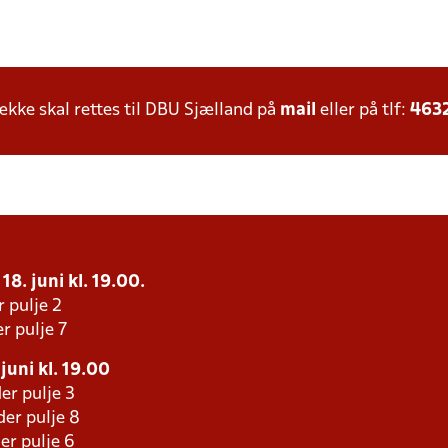
ke skal rettes til DBU Sjælland på
mail
eller på tlf:
463
18. juni kl. 19.00.
r pulje 2
r pulje 7
juni kl. 19.00
er pulje 3
er pulje 8
er pulje 6