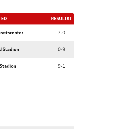
TED
RESULTAT
drætscenter
7
-
0
d Stadion
0
-
9
 Stadion
9
-
1