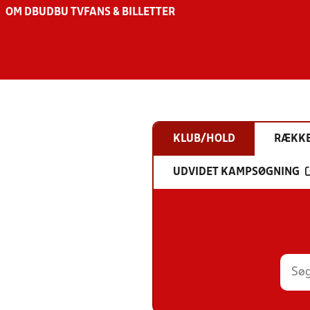
OM DBU
DBU TV
FANS & BILLETTER
KLUB/HOLD
RÆKK
UDVIDET KAMPSØGNING