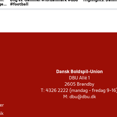
en?
Ung vs. Gammel #fordanmark #dbu
Highlights: Danma
ger
#football
Dansk Boldspil-Union
DBU Allé 1
2605 Brøndby
T: 4326 2222 (mandag - fredag 9-16
M:
dbu@dbu.dk
ger
ik