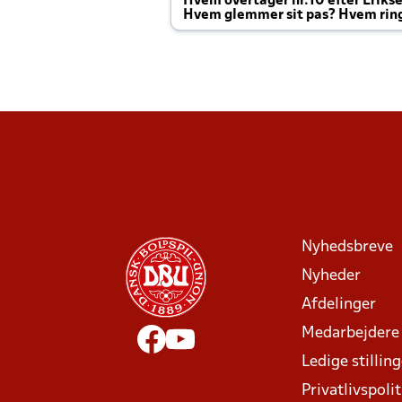
Hvem overtager nr.10 efter Eriks
Hvem glemmer sit pas? Hvem rin
Joachim altid til efter kampe?
Nyhedsbreve
Nyheder
Afdelinger
Medarbejdere
Ledige stillin
Privatlivspolit