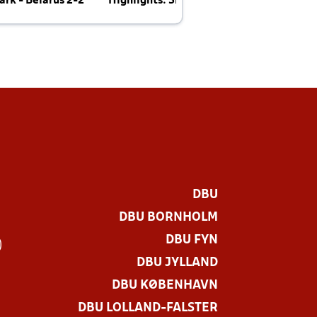
rk - Belarus 2-2
Highlights: Skotland - Danmark 4-2
J
E
DBU
DBU BORNHOLM
DBU FYN
)
DBU JYLLAND
DBU KØBENHAVN
DBU LOLLAND-FALSTER