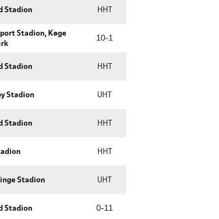
d Stadion
HHT
Sport Stadion, Køge
10
-
1
ark
d Stadion
HHT
y Stadion
UHT
d Stadion
HHT
tadion
HHT
inge Stadion
UHT
d Stadion
0
-
11