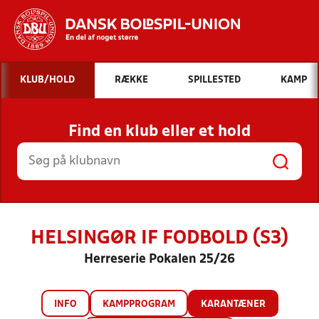
Hvad vil du søge efter?
KLUB/HOLD
RÆKKE
SPILLESTED
KAMP
INDHOLD OG NYHEDER
Find en klub eller et hold
STILLINGER, RESULTATER, KLUBBER OG
HOLD
HELSINGØR IF FODBOLD (S3)
Herreserie Pokalen 25/26
INFO
KAMPPROGRAM
KARANTÆNER