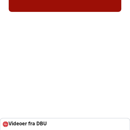
Videoer fra DBU