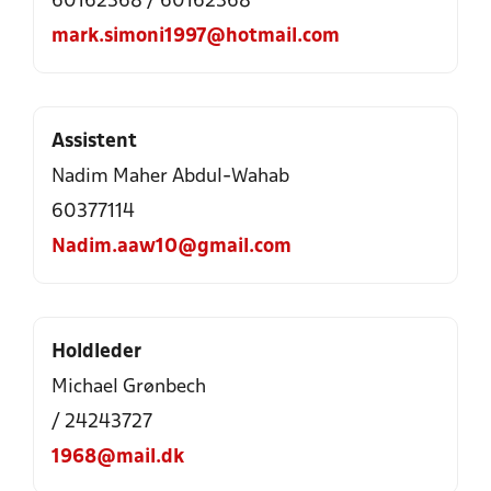
60162368 / 60162368
mark.simoni1997@hotmail.com
Assistent
Nadim Maher Abdul-Wahab
60377114
Nadim.aaw10@gmail.com
Holdleder
Michael Grønbech
/ 24243727
1968@mail.dk