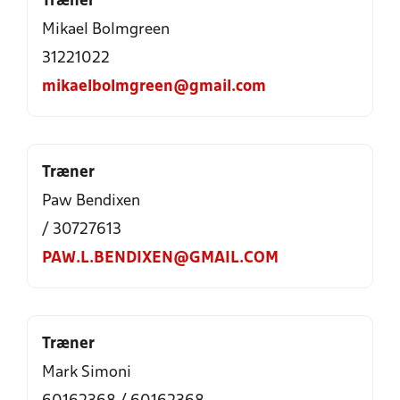
Træner
Mikael Bolmgreen
31221022
mikaelbolmgreen@gmail.com
Træner
Paw Bendixen
/ 30727613
PAW.L.BENDIXEN@GMAIL.COM
Træner
Mark Simoni