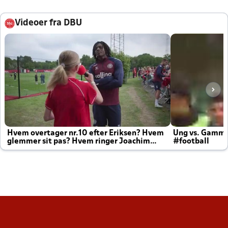
Videoer fra DBU
Hvem overtager nr.10 efter Eriksen? Hvem
Ung vs. Gamm
glemmer sit pas? Hvem ringer Joachim
#football
altid til efter kampe?