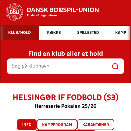
Hvad vil du søge efter?
KLUB/HOLD
RÆKKE
SPILLESTED
KAMP
INDHOLD OG NYHEDER
Find en klub eller et hold
STILLINGER, RESULTATER, KLUBBER OG
HOLD
HELSINGØR IF FODBOLD (S3)
Herreserie Pokalen 25/26
INFO
KAMPPROGRAM
KARANTÆNER