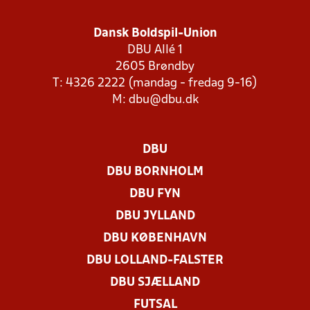
Dansk Boldspil-Union
DBU Allé 1
2605 Brøndby
T: 4326 2222 (mandag - fredag 9-16)
M:
dbu@dbu.dk
DBU
DBU BORNHOLM
DBU FYN
DBU JYLLAND
DBU KØBENHAVN
DBU LOLLAND-FALSTER
DBU SJÆLLAND
FUTSAL