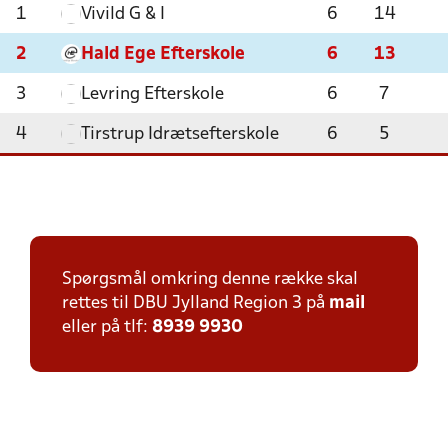
1
Vivild G & I
6
14
2
Hald Ege Efterskole
6
13
3
Levring Efterskole
6
7
4
Tirstrup Idrætsefterskole
6
5
Spørgsmål omkring denne række skal
rettes til DBU Jylland Region 3 på
mail
eller på tlf:
8939 9930