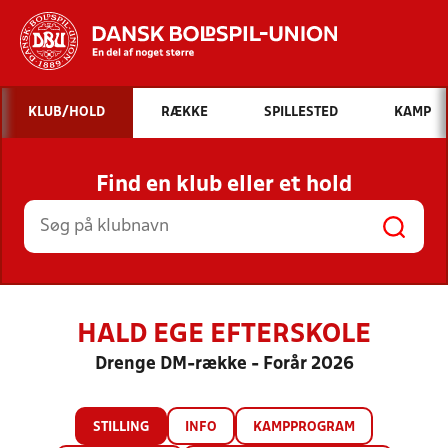
Hvad vil du søge efter?
KLUB/HOLD
RÆKKE
SPILLESTED
KAMP
INDHOLD OG NYHEDER
Find en klub eller et hold
STILLINGER, RESULTATER, KLUBBER OG
HOLD
HALD EGE EFTERSKOLE
Drenge DM-række - Forår 2026
STILLING
INFO
KAMPPROGRAM