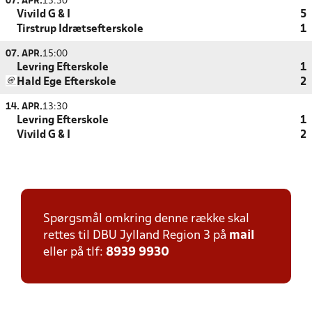
07. APR.
13:30
Vivild G & I
5
Tirstrup Idrætsefterskole
1
07. APR.
15:00
Levring Efterskole
1
Hald Ege Efterskole
2
14. APR.
13:30
Levring Efterskole
1
Vivild G & I
2
Spørgsmål omkring denne række skal
rettes til DBU Jylland Region 3 på
mail
eller på tlf:
8939 9930