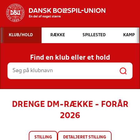
Hvad vil du søge efter?
KLUB/HOLD
RÆKKE
SPILLESTED
KAMP
INDHOLD OG NYHEDER
Find en klub eller et hold
STILLINGER, RESULTATER, KLUBBER OG
HOLD
DRENGE DM-RÆKKE - FORÅR
2026
STILLING
DETALJERET STILLING