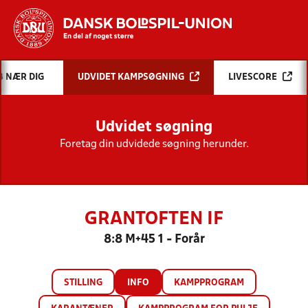
Hvad vil du søge efter?
B NÆR DIG
UDVIDET KAMPSØGNING
LIVESCORE
INDHOLD OG NYHEDER
Udvidet søgning
STILLINGER, RESULTATER, KLUBBER OG
HOLD
Foretag din udvidede søgning herunder.
GRANTOFTEN IF
8:8 M+45 1 - Forår
STILLING
INFO
KAMPPROGRAM