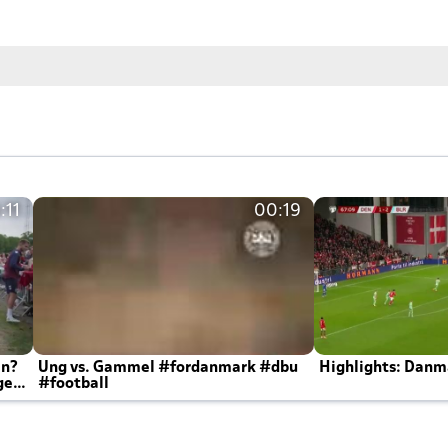
:11
00:19
en?
Ung vs. Gammel #fordanmark #dbu
Highlights: Danma
ger
#football