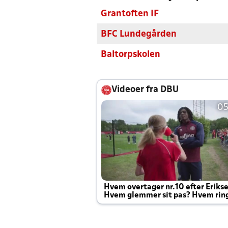
Grantoften IF
BFC Lundegården
Baltorpskolen
Videoer fra DBU
05
Hvem overtager nr.10 efter Eriks
Hvem glemmer sit pas? Hvem rin
Joachim altid til efter kampe?