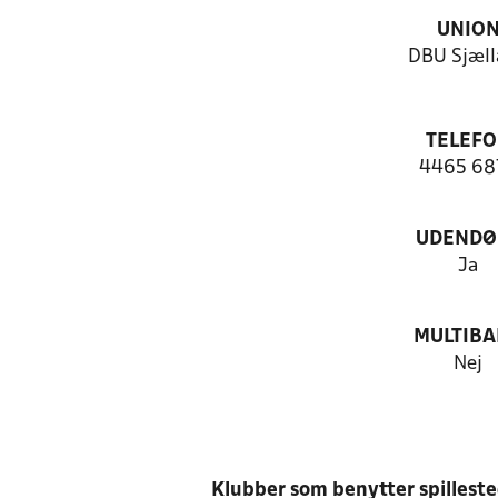
UNIO
DBU Sjæll
TELEF
4465 68
UDENDØ
Ja
MULTIB
Nej
Klubber som benytter spillest