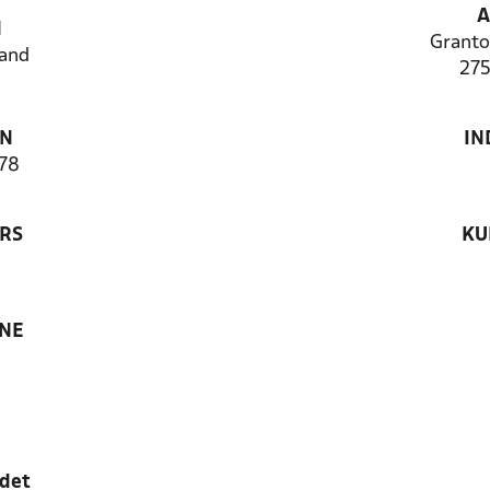
A
N
Granto
and
275
ON
IN
78
RS
KU
ANE
edet