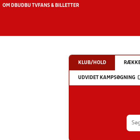
OM DBU
DBU TV
FANS & BILLETTER
KLUB/HOLD
RÆKK
UDVIDET KAMPSØGNING