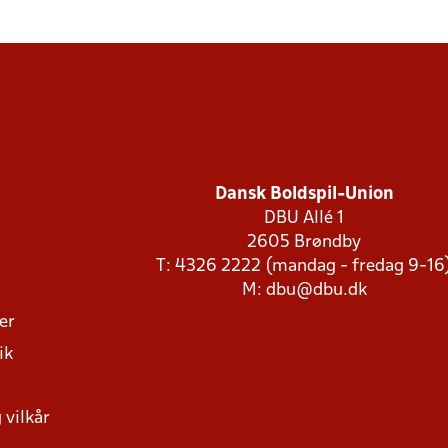
Dansk Boldspil-Union
DBU Allé 1
2605 Brøndby
T: 4326 2222 (mandag - fredag 9-16
M:
dbu@dbu.dk
ger
ik
 vilkår