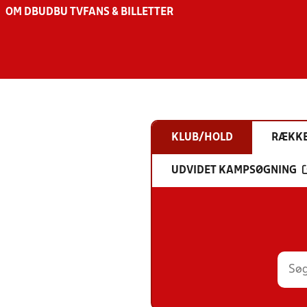
OM DBU
DBU TV
FANS & BILLETTER
KLUB/HOLD
RÆKK
UDVIDET KAMPSØGNING