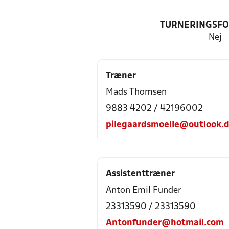
TURNERINGSF
Nej
Træner
Mads Thomsen
9883 4202 / 42196002
pilegaardsmoelle@outlook.
Assistenttræner
Anton Emil Funder
23313590 / 23313590
Antonfunder@hotmail.com