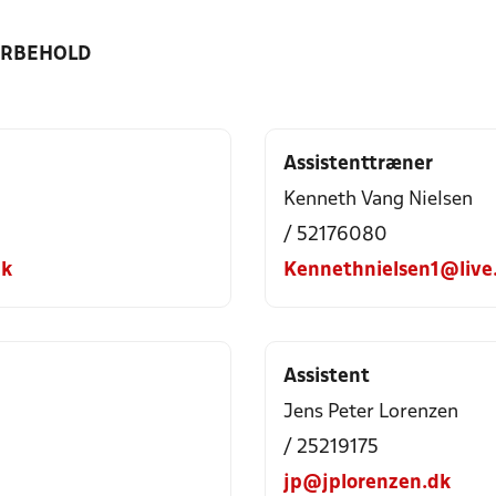
ORBEHOLD
Assistenttræner
Kenneth Vang Nielsen
/ 52176080
dk
Kennethnielsen1@live
Assistent
Jens Peter Lorenzen
/ 25219175
jp@jplorenzen.dk