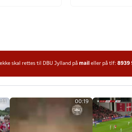
ke skal rettes til DBU Jylland på
mail
eller på tlf:
8939
:11
00:19