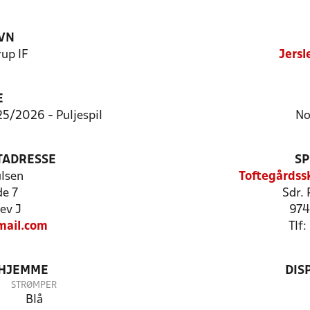
VN
rup IF
Jersl
E
025/2026 - Puljespil
No
TADRESSE
SP
lsen
Toftegårdssk
e 7
Sdr.
ev J
974
ail.com
Tlf
 HJEMME
DIS
STRØMPER
Blå