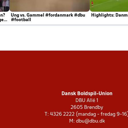
en?
Ung vs. Gammel #fordanmark #dbu
Highlights: Danma
ger
#football
Dansk Boldspil-Union
DBU Allé 1
2605 Brøndby
T: 4326 2222 (mandag - fredag 9-16
M:
dbu@dbu.dk