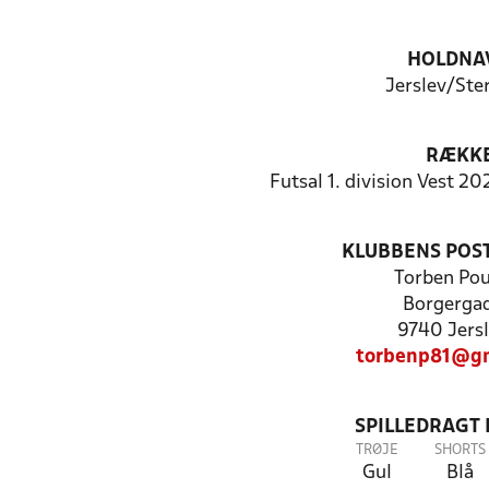
HOLDNA
Jerslev/Ste
RÆKK
Futsal 1. division Vest 2
KLUBBENS POS
Torben Pou
Borgergad
9740 Jersl
torbenp81@gm
SPILLEDRAGT
TRØJE
SHORTS
Gul
Blå