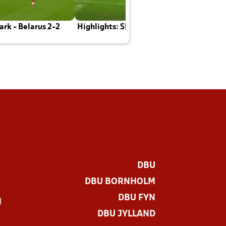
rk - Belarus 2-2
Highlights: Skotland - Danmark 4-2
J
E
DBU
DBU BORNHOLM
DBU FYN
)
DBU JYLLAND