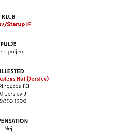
KLUB
ev/Sterup IF
PULJE
rd-puljen
ILLESTED
olens Hal (Jerslev)
 Ringgade 83
0 Jerslev J
: 9883 1290
PENSATION
Nej