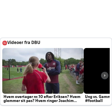
Videoer fra DBU
Hvem overtager nr.10 efter Eriksen? Hvem
Ung vs. Gamm
glemmer sit pas? Hvem ringer Joachim
#football
altid til efter kampe?