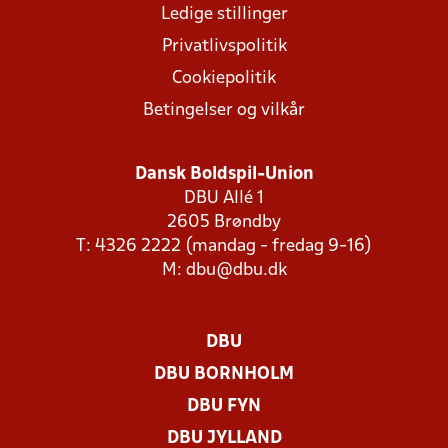
Ledige stillinger
Privatlivspolitik
Cookiepolitik
Betingelser og vilkår
Dansk Boldspil-Union
DBU Allé 1
2605 Brøndby
T: 4326 2222 (mandag - fredag 9-16)
M:
dbu@dbu.dk
DBU
DBU BORNHOLM
DBU FYN
DBU JYLLAND