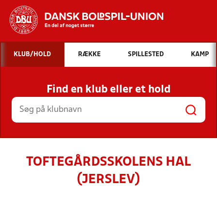
Hvad vil du søge efter?
KLUB/HOLD
RÆKKE
SPILLESTED
KAMP
INDHOLD OG NYHEDER
Find en klub eller et hold
STILLINGER, RESULTATER, KLUBBER OG
HOLD
TOFTEGÅRDSSKOLENS HAL
(JERSLEV)