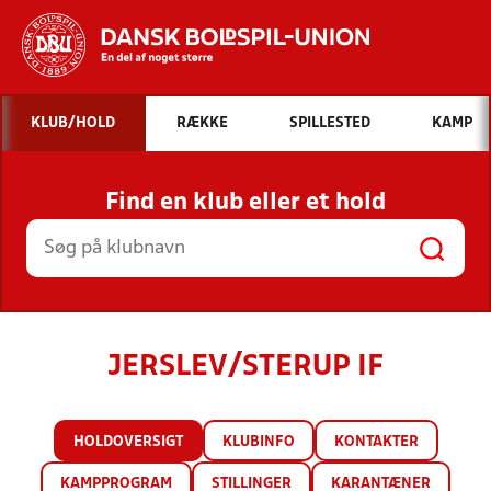
Hvad vil du søge efter?
KLUB/HOLD
RÆKKE
SPILLESTED
KAMP
INDHOLD OG NYHEDER
Find en klub eller et hold
STILLINGER, RESULTATER, KLUBBER OG
HOLD
JERSLEV/STERUP IF
HOLDOVERSIGT
KLUBINFO
KONTAKTER
KAMPPROGRAM
STILLINGER
KARANTÆNER