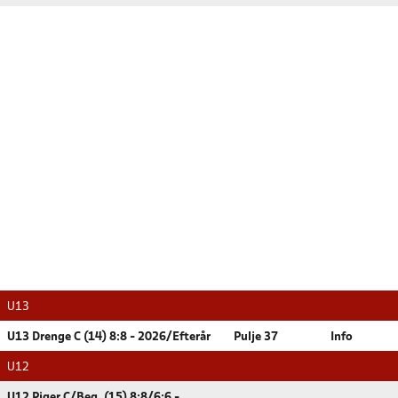
U13
U13 Drenge C (14) 8:8 - 2026/Efterår
Pulje 37
Info
U12
U12 Piger C/Beg. (15) 8:8/6:6 -