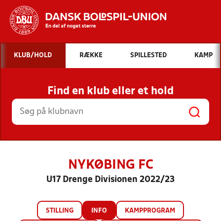
Hvad vil du søge efter?
KLUB/HOLD
RÆKKE
SPILLESTED
KAMP
INDHOLD OG NYHEDER
Find en klub eller et hold
STILLINGER, RESULTATER, KLUBBER OG
HOLD
NYKØBING FC
U17 Drenge Divisionen 2022/23
STILLING
INFO
KAMPPROGRAM