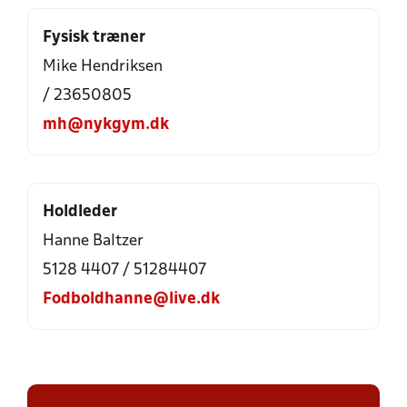
Fysisk træner
Mike Hendriksen
/ 23650805
mh@nykgym.dk
Holdleder
Hanne Baltzer
5128 4407 / 51284407
Fodboldhanne@live.dk