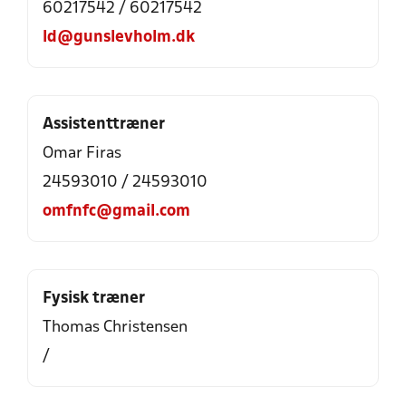
60217542 / 60217542
ld@gunslevholm.dk
Assistenttræner
Omar Firas
24593010 / 24593010
omfnfc@gmail.com
Fysisk træner
Thomas Christensen
/