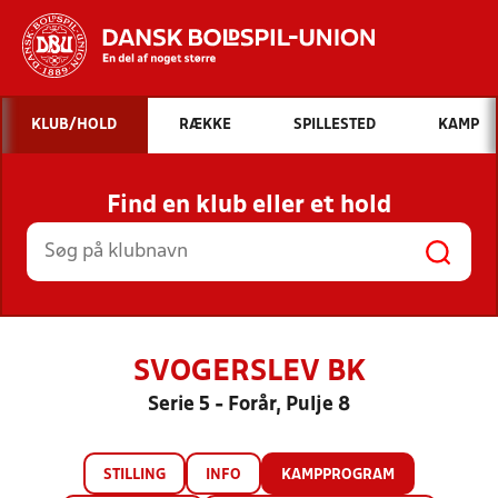
Hvad vil du søge efter?
KLUB/HOLD
RÆKKE
SPILLESTED
KAMP
INDHOLD OG NYHEDER
Find en klub eller et hold
STILLINGER, RESULTATER, KLUBBER OG
HOLD
SVOGERSLEV BK
Serie 5 - Forår, Pulje 8
STILLING
INFO
KAMPPROGRAM