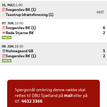
31. MAJ
11:00
Svogerslev BK (1)
HHT
Taastrup Idrætsforening (1)
07. JUN.
10:00
Svogerslev BK (1)
6
Røde Stjerne BK
2
09. JUN.
18:30
Holmegaard GB
5
Svogerslev BK (1)
2
Spørgsmål omkring denne række skal
rettes til DBU Sjælland på
mail
eller på
tlf:
4632 3366