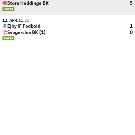
Store Heddinge BK
5
12. APR.
11:30
Ejby IF Fodbold
1
Svogerslev BK (1)
0