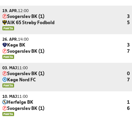
19. APR.
12:00
Svogerslev BK (1)
3
AIK 65 Strøby Fodbold
5
26. APR.
14:00
Køge BK
3
Svogerslev BK (1)
7
03. MAJ
11:00
Svogerslev BK (1)
0
Køge Nord FC
7
10. MAJ
11:00
Herfølge BK
1
Svogerslev BK (1)
6