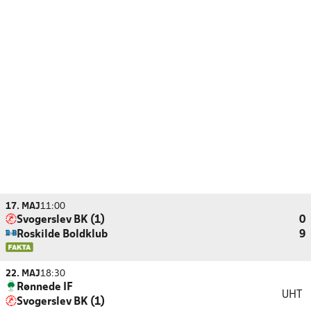
17. MAJ
11:00
Svogerslev BK (1)
0
Roskilde Boldklub
9
22. MAJ
18:30
Rønnede IF
UHT
Svogerslev BK (1)