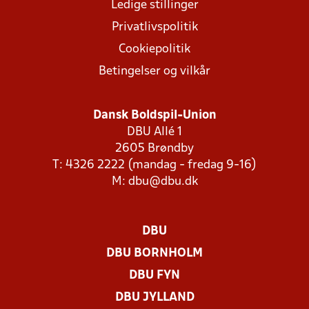
Ledige stillinger
Privatlivspolitik
Cookiepolitik
Betingelser og vilkår
Dansk Boldspil-Union
DBU Allé 1
2605 Brøndby
T: 4326 2222 (mandag - fredag 9-16)
M:
dbu@dbu.dk
DBU
DBU BORNHOLM
DBU FYN
DBU JYLLAND