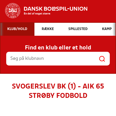
Hvad vil du søge efter?
KLUB/HOLD
RÆKKE
SPILLESTED
KAMP
INDHOLD OG NYHEDER
Find en klub eller et hold
STILLINGER, RESULTATER, KLUBBER OG
HOLD
SVOGERSLEV BK (1) - AIK 65
STRØBY FODBOLD