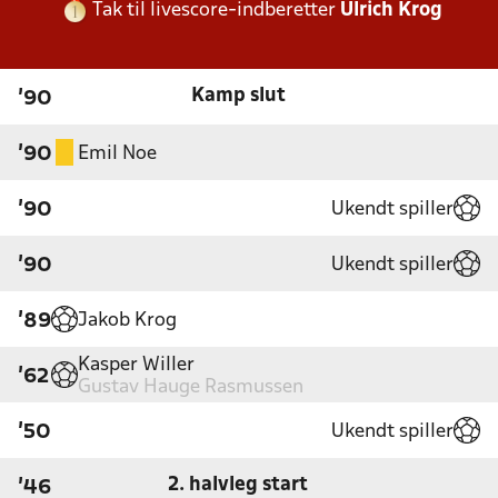
Tak til livescore-indberetter
Ulrich Krog
Kamp slut
'90
Emil Noe
'90
Ukendt spiller
'90
Ukendt spiller
'90
Jakob Krog
'89
Kasper Willer
'62
Gustav Hauge Rasmussen
Ukendt spiller
'50
2. halvleg start
'46