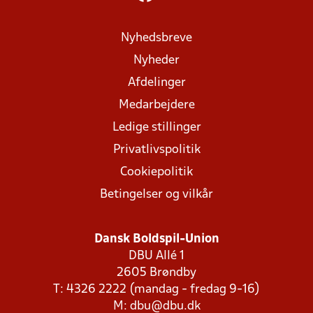
Nyhedsbreve
Nyheder
Afdelinger
Medarbejdere
Ledige stillinger
Privatlivspolitik
Cookiepolitik
Betingelser og vilkår
Dansk Boldspil-Union
DBU Allé 1
2605 Brøndby
T: 4326 2222 (mandag - fredag 9-16)
M:
dbu@dbu.dk