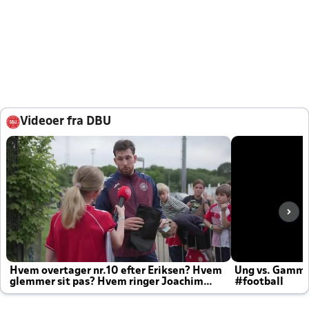
Videoer fra DBU
Hvem overtager nr.10 efter Eriksen? Hvem
Ung vs. Gamm
glemmer sit pas? Hvem ringer Joachim
#football
altid til efter kampe?