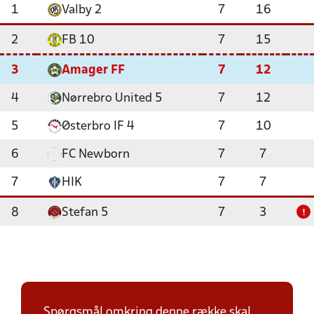
1
Valby 2
7
16
2
FB 10
7
15
3
Amager FF
7
12
4
Nørrebro United 5
7
12
5
Østerbro IF 4
7
10
6
FC Newborn
7
7
7
HIK
7
7
8
Stefan 5
7
3
!
Spørgsmål omkring denne række skal