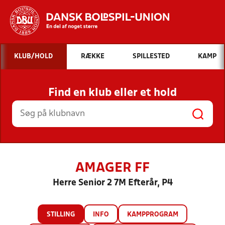
Hvad vil du søge efter?
KLUB/HOLD
RÆKKE
SPILLESTED
KAMP
INDHOLD OG NYHEDER
Find en klub eller et hold
STILLINGER, RESULTATER, KLUBBER OG
HOLD
AMAGER FF
Herre Senior 2 7M Efterår, P4
STILLING
INFO
KAMPPROGRAM