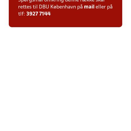
Spørgsmål omkring denne række skal
rettes til DBU København på
mail
eller på
tlf:
3927 7144