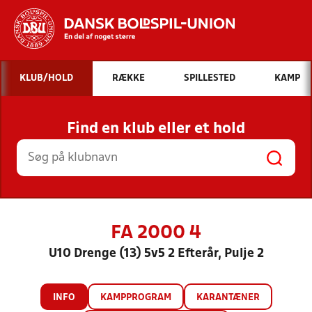
Hvad vil du søge efter?
KLUB/HOLD
RÆKKE
SPILLESTED
KAMP
INDHOLD OG NYHEDER
Find en klub eller et hold
STILLINGER, RESULTATER, KLUBBER OG
HOLD
FA 2000 4
U10 Drenge (13) 5v5 2 Efterår, Pulje 2
INFO
KAMPPROGRAM
KARANTÆNER