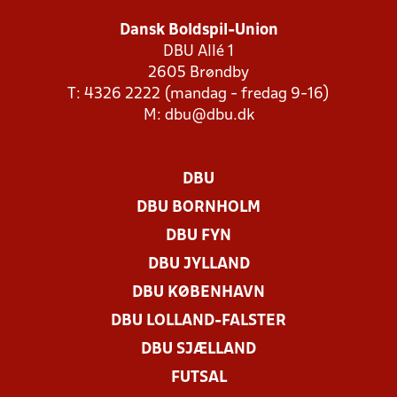
Dansk Boldspil-Union
DBU Allé 1
2605 Brøndby
T: 4326 2222 (mandag - fredag 9-16)
M:
dbu@dbu.dk
DBU
DBU BORNHOLM
DBU FYN
DBU JYLLAND
DBU KØBENHAVN
DBU LOLLAND-FALSTER
DBU SJÆLLAND
FUTSAL