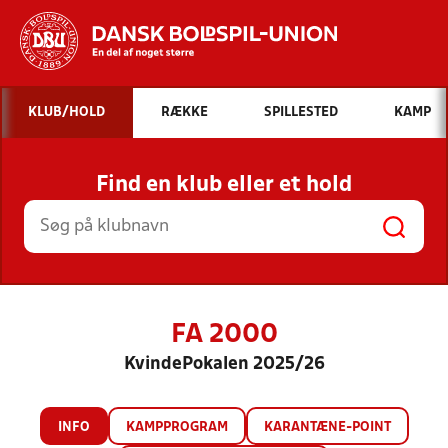
Hvad vil du søge efter?
KLUB/HOLD
RÆKKE
SPILLESTED
KAMP
INDHOLD OG NYHEDER
Find en klub eller et hold
STILLINGER, RESULTATER, KLUBBER OG
HOLD
FA 2000
KvindePokalen 2025/26
INFO
KAMPPROGRAM
KARANTÆNE-POINT