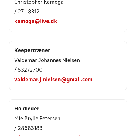
Christopher Kamoga
/ 27118312
kamoga@live.dk
Keepertræner
Valdemar Johannes Nielsen
/ 53272700
valdemar.j.nielsen@gmail.com
Holdleder
Mie Brylle Petersen
/ 28683183