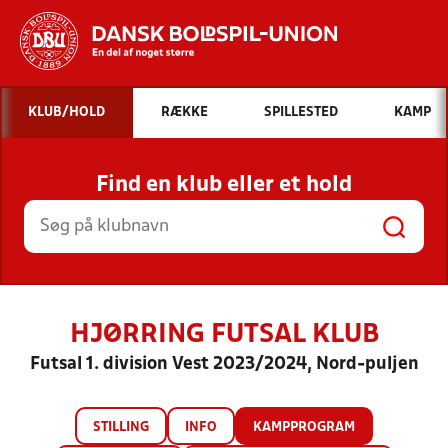
Hvad vil du søge efter?
KLUB/HOLD
RÆKKE
SPILLESTED
KAMP
INDHOLD OG NYHEDER
Find en klub eller et hold
STILLINGER, RESULTATER, KLUBBER OG
HOLD
HJØRRING FUTSAL KLUB
Futsal 1. division Vest 2023/2024, Nord-puljen
STILLING
INFO
KAMPPROGRAM