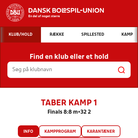
Hvad vil du søge efter?
KLUB/HOLD
RÆKKE
SPILLESTED
KAMP
INDHOLD OG NYHEDER
Find en klub eller et hold
STILLINGER, RESULTATER, KLUBBER OG
HOLD
TABER KAMP 1
Finals 8:8 m+32 2
INFO
KAMPPROGRAM
KARANTÆNER