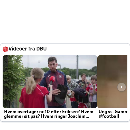
Videoer fra DBU
Hvem overtager nr.10 efter Eriksen? Hvem
Ung vs. Gamm
glemmer sit pas? Hvem ringer Joachim
#football
altid til efter kampe?