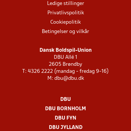
Ledige stillinger
Privatlivspolitik
Cookiepolitik
Betingelser og vilkår
Dansk Boldspil-Union
DBU Allé 1
2605 Brøndby
T: 4326 2222 (mandag - fredag 9-16)
M:
dbu@dbu.dk
DBU
DBU BORNHOLM
DBU FYN
DBU JYLLAND