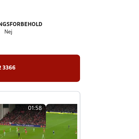
NGSFORBEHOLD
Nej
2 3366
01:58
01:58