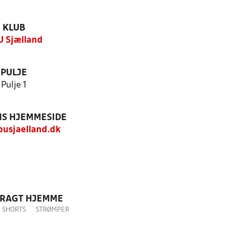
KLUB
 Sjælland
PULJE
Pulje 1
S HJEMMESIDE
usjaelland.dk
DRAGT HJEMME
SHORTS
STRØMPER