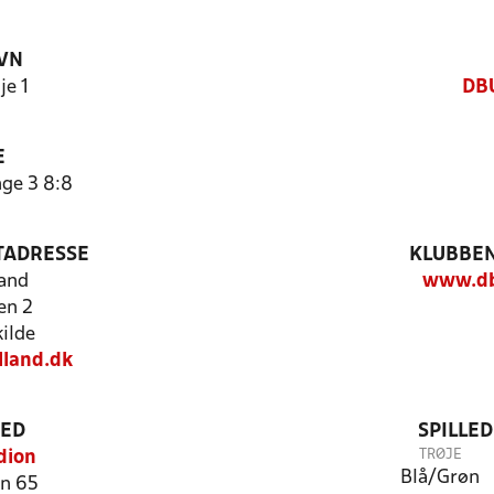
VN
je 1
DBU
E
nge 3 8:8
TADRESSE
KLUBBEN
and
www.db
en 2
ilde
lland.dk
TED
SPILLE
TRØJE
dion
Blå/Grøn
n 65