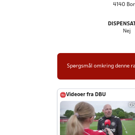
4140 Bo
DISPENSA
Nej
Spørgsmål omkring denne ræk
Videoer fra DBU
05