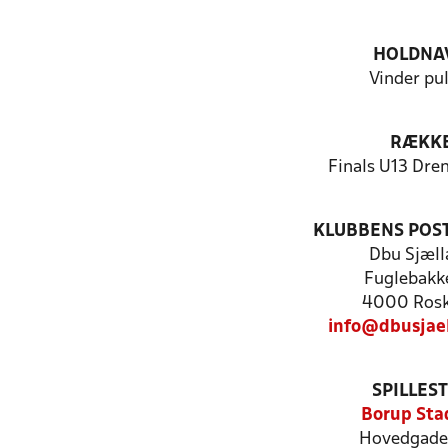
HOLDNA
Vinder pul
RÆKK
Finals U13 Dre
KLUBBENS POS
Dbu Sjæll
Fuglebakk
4000 Rosk
info@dbusjae
SPILLES
Borup Sta
Hovedgade