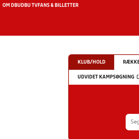
OM DBU
DBU TV
FANS & BILLETTER
KLUB/HOLD
RÆKK
UDVIDET KAMPSØGNING