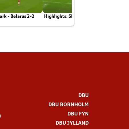
rk - Belarus 2-2
Highlights: Skotland - Danmark 4-2
J
E
DBU
DBU BORNHOLM
DBU FYN
)
DBU JYLLAND