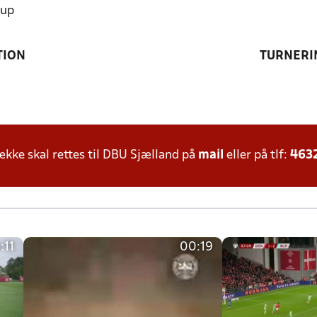
rup
TION
TURNERI
ke skal rettes til DBU Sjælland på
mail
eller på tlf:
463
:11
00:19