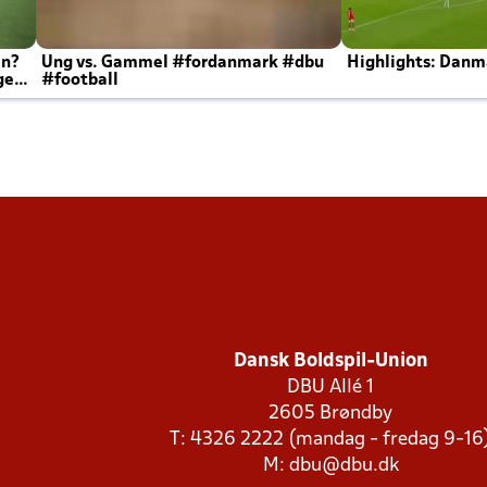
en?
Ung vs. Gammel #fordanmark #dbu
Highlights: Danma
ger
#football
Dansk Boldspil-Union
DBU Allé 1
2605 Brøndby
T: 4326 2222 (mandag - fredag 9-16
M:
dbu@dbu.dk