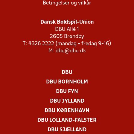
Betingelser og vilkår
Dansk Boldspil-Union
DBU Allé 1
2605 Brøndby
T: 4326 2222 (mandag - fredag 9-16)
M:
dbu@dbu.dk
DBU
DBU BORNHOLM
DBU FYN
DBU JYLLAND
DBU KØBENHAVN
DBU LOLLAND-FALSTER
DBU SJÆLLAND