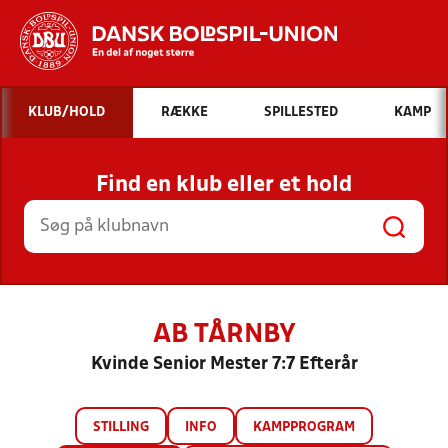
Hvad vil du søge efter?
KLUB/HOLD
RÆKKE
SPILLESTED
KAMP
INDHOLD OG NYHEDER
Find en klub eller et hold
STILLINGER, RESULTATER, KLUBBER OG
HOLD
AB TÅRNBY
Kvinde Senior Mester 7:7 Efterår
STILLING
INFO
KAMPPROGRAM