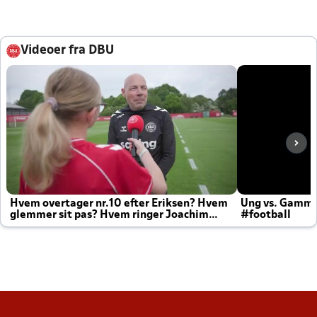
Videoer fra DBU
Hvem overtager nr.10 efter Eriksen? Hvem
Ung vs. Gamm
glemmer sit pas? Hvem ringer Joachim
#football
altid til efter kampe?