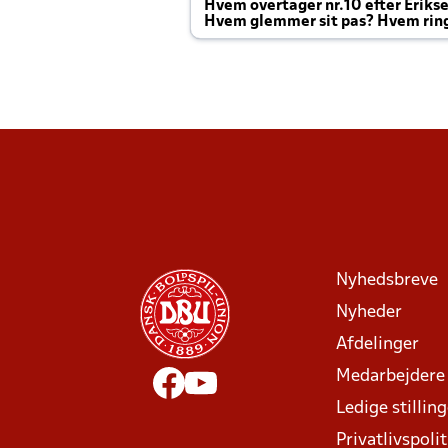
Hvem overtager nr.10 efter Eriks
Hvem glemmer sit pas? Hvem rin
Joachim altid til efter kampe?
Nyhedsbreve
Nyheder
Afdelinger
Medarbejdere
Ledige stillin
Privatlivspolit