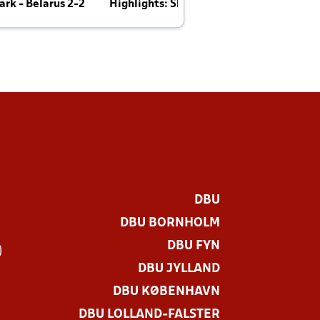
rk - Belarus 2-2
Highlights: Skotland - Danmark 4-2
J
E
DBU
DBU BORNHOLM
DBU FYN
)
DBU JYLLAND
DBU KØBENHAVN
DBU LOLLAND-FALSTER