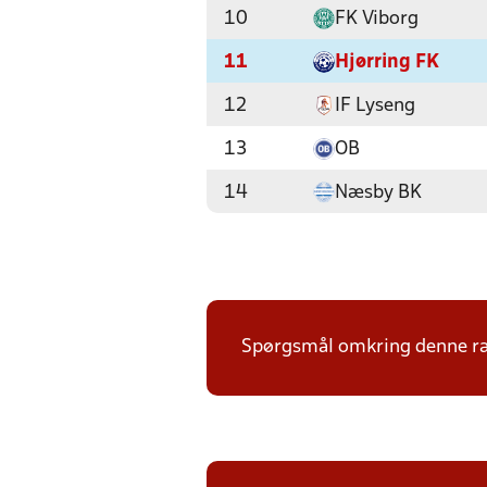
10
FK Viborg
11
Hjørring FK
12
IF Lyseng
13
OB
14
Næsby BK
Spørgsmål omkring denne ræk