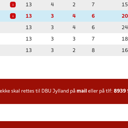
13
4
2
7
15
i
13
3
4
6
20
i
13
3
4
6
24
13
3
3
7
18
13
3
2
8
16
ke skal rettes til DBU Jylland på
mail
eller på tlf:
8939