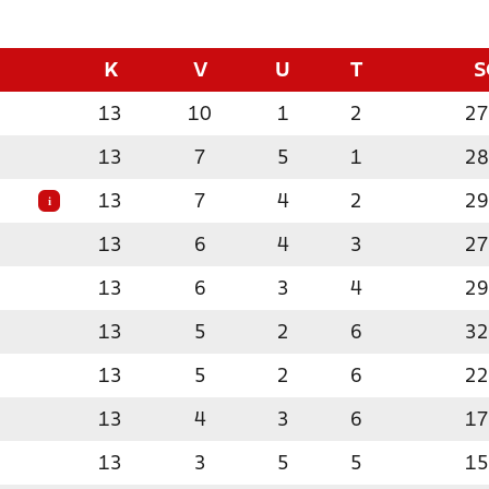
K
V
U
T
S
13
10
1
2
27
13
7
5
1
28
13
7
4
2
29
i
13
6
4
3
27
13
6
3
4
29
13
5
2
6
32
13
5
2
6
22
13
4
3
6
17
13
3
5
5
15