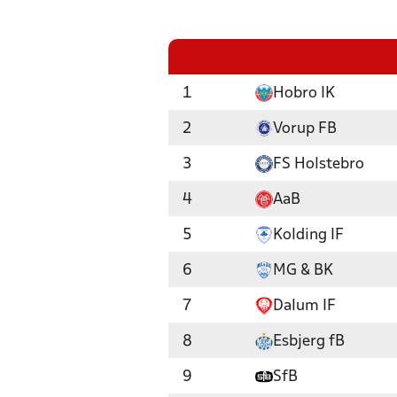
1
Hobro IK
2
Vorup FB
3
FS Holstebro
4
AaB
5
Kolding IF
6
MG & BK
7
Dalum IF
8
Esbjerg fB
9
SfB