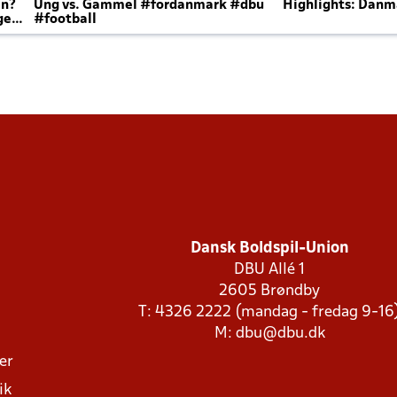
en?
Ung vs. Gammel #fordanmark #dbu
Highlights: Danma
ger
#football
Dansk Boldspil-Union
DBU Allé 1
2605 Brøndby
T: 4326 2222 (mandag - fredag 9-16
M:
dbu@dbu.dk
ger
ik