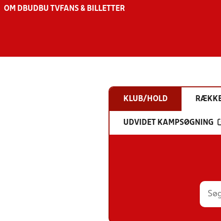
OM DBU
DBU TV
FANS & BILLETTER
KLUB/HOLD
RÆKK
UDVIDET KAMPSØGNING