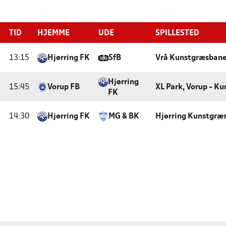
TID
HJEMME
UDE
SPILLESTED
13:15
Hjørring FK
SfB
Vrå Kunstgræsban
Hjørring
15:45
Vorup FB
XL Park, Vorup - K
FK
14:30
Hjørring FK
MG & BK
Hjørring Kunstgræ