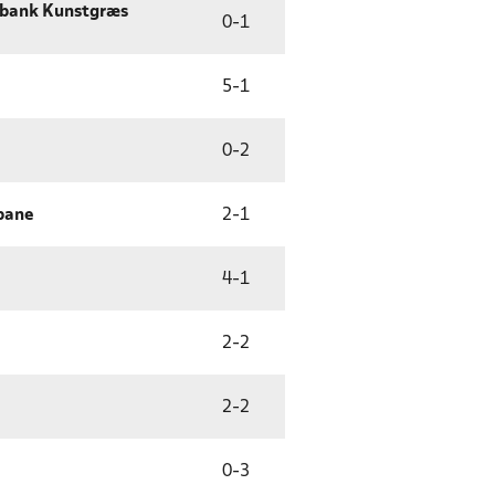
obank Kunstgræs
0
-
1
5
-
1
0
-
2
bane
2
-
1
4
-
1
2
-
2
2
-
2
0
-
3