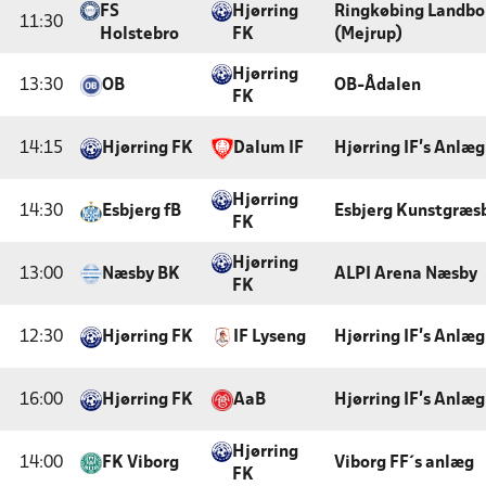
FS
Hjørring
Ringkøbing Landb
11:30
Holstebro
FK
(Mejrup)
Hjørring
13:30
OB
OB-Ådalen
FK
14:15
Hjørring FK
Dalum IF
Hjørring IF's Anlæg
Hjørring
14:30
Esbjerg fB
Esbjerg Kunstgræs
FK
Hjørring
13:00
Næsby BK
ALPI Arena Næsby
FK
12:30
Hjørring FK
IF Lyseng
Hjørring IF's Anlæg
16:00
Hjørring FK
AaB
Hjørring IF's Anlæg
Hjørring
14:00
FK Viborg
Viborg FF´s anlæg
FK