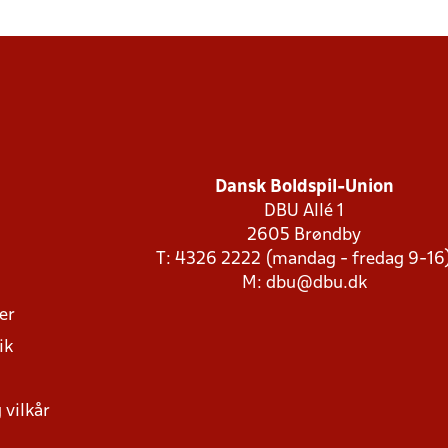
Dansk Boldspil-Union
DBU Allé 1
2605 Brøndby
T: 4326 2222 (mandag - fredag 9-16
M:
dbu@dbu.dk
ger
ik
 vilkår