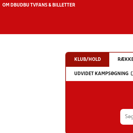
OM DBU
DBU TV
FANS & BILLETTER
KLUB/HOLD
RÆKK
UDVIDET KAMPSØGNING