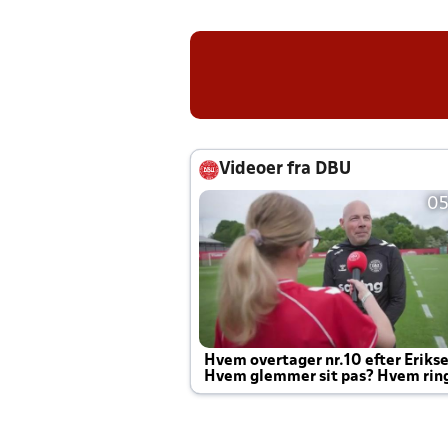
Videoer fra DBU
05
Hvem overtager nr.10 efter Eriks
Hvem glemmer sit pas? Hvem rin
Joachim altid til efter kampe?