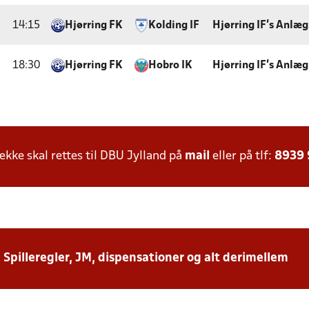
14:15
Hjørring FK
Kolding IF
Hjørring IF's Anlæg
18:30
Hjørring FK
Hobro IK
Hjørring IF's Anlæg
ke skal rettes til DBU Jylland på
mail
eller på tlf:
8939
: Spilleregler, JM, dispensationer og alt derimellem