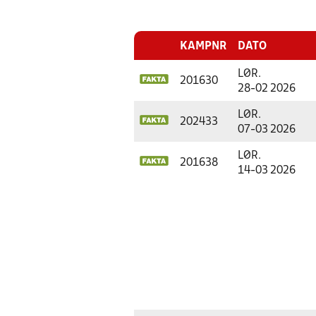
KAMPNR
DATO
LØR.
201630
28-02 2026
LØR.
202433
07-03 2026
LØR.
201638
14-03 2026