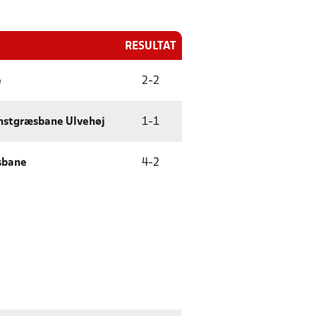
RESULTAT
e
2
-
2
unstgræsbane Ulvehøj
1
-
1
sbane
4
-
2