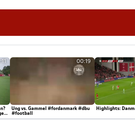
:11
00:19
en?
Ung vs. Gammel #fordanmark #dbu
Highlights: Danma
ger
#football