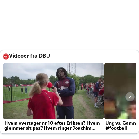
Videoer fra DBU
Hvem overtager nr.10 efter Eriksen? Hvem
Ung vs. Gamm
glemmer sit pas? Hvem ringer Joachim
#football
altid til efter kampe?