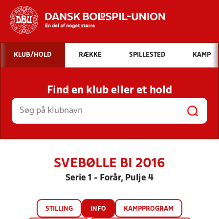
Hvad vil du søge efter?
KLUB/HOLD
RÆKKE
SPILLESTED
KAMP
INDHOLD OG NYHEDER
Find en klub eller et hold
STILLINGER, RESULTATER, KLUBBER OG
HOLD
SVEBØLLE BI 2016
Serie 1 - Forår, Pulje 4
STILLING
INFO
KAMPPROGRAM