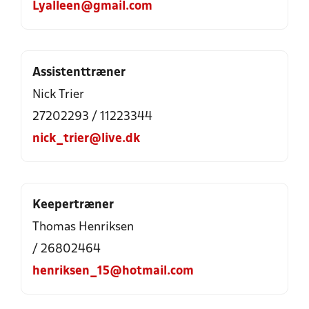
Lyalleen@gmail.com
Assistenttræner
Nick Trier
27202293 / 11223344
nick_trier@live.dk
Keepertræner
Thomas Henriksen
/ 26802464
henriksen_15@hotmail.com