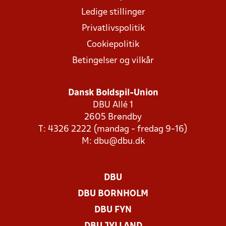
Ledige stillinger
Privatlivspolitik
Cookiepolitik
Betingelser og vilkår
Dansk Boldspil-Union
DBU Allé 1
2605 Brøndby
T: 4326 2222 (mandag - fredag 9-16)
M:
dbu@dbu.dk
DBU
DBU BORNHOLM
DBU FYN